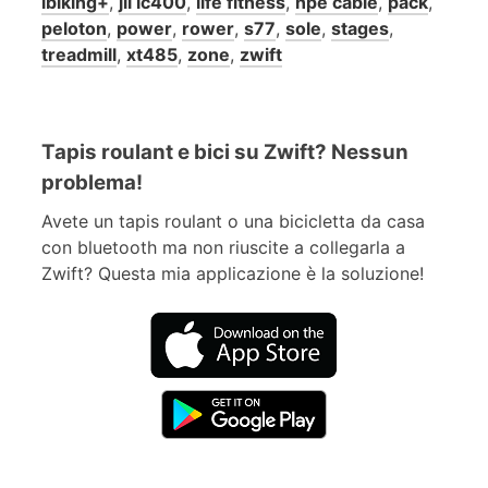
ibiking+
,
jll ic400
,
life fitness
,
npe cable
,
pack
,
peloton
,
power
,
rower
,
s77
,
sole
,
stages
,
treadmill
,
xt485
,
zone
,
zwift
Tapis roulant e bici su Zwift? Nessun
problema!
Avete un tapis roulant o una bicicletta da casa
con bluetooth ma non riuscite a collegarla a
Zwift? Questa mia applicazione è la soluzione!