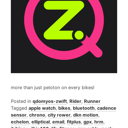
more than just peloton on every bikes!
Posted in
qdomyos-zwift
,
Rider
,
Runner
Tagged
apple watch
,
bikes
,
bluetooth
,
cadence
sensor
,
chrono
,
city rower
,
dkn motion
,
echelon
,
elliptical
,
email
,
fitplus
,
gpx
,
hrm
,