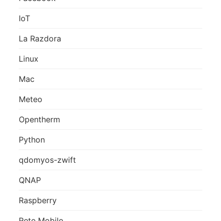
IoT
La Razdora
Linux
Mac
Meteo
Opentherm
Python
qdomyos-zwift
QNAP
Raspberry
Rete Mobile