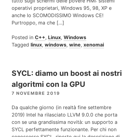
tutto sugli schermi delle povere HMI: sistemi
operativi proprietari, Windows 95, 98, XP e
anche lo SCOMODISSIMO Windows CE!
Purtroppo, ma che […]
Posted in
C++
,
Linux
,
Windows
Tagged
linux
,
windows
,
wine
,
xenomai
SYCL: diamo un boost ai nostri
algoritmi con la GPU
7 NOVEMBRE 2019
Da qualche giorno (in realtà fine settembre
2019) Intel ha rilasciato LLVM 9.0.0 che porta
con se una grandissima novità: un supporto a
SYCL perfettamente funzionante. Per chi non
conoscesse SYCL, riporto qui la descrizione di