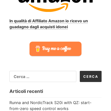
In qualità di Affiliato Amazon io ricevo un
guadagno dagli acquisti idonei
Buy me a coffee
RICERCA
PER:
Articoli recenti
Runna and NordicTrack S20i with QZ: start-
from-zero speed control works