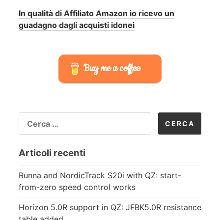
In qualità di Affiliato Amazon io ricevo un
guadagno dagli acquisti idonei
Buy me a coffee
RICERCA
PER:
Articoli recenti
Runna and NordicTrack S20i with QZ: start-
from-zero speed control works
Horizon 5.0R support in QZ: JFBK5.0R resistance
table added