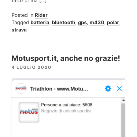
fatto prima […]
Posted in
Rider
Tagged
batteria
,
bluetooth
,
gps
,
m430
,
polar
,
strava
Motusport.it, anche no grazie!
4 LUGLIO 2020