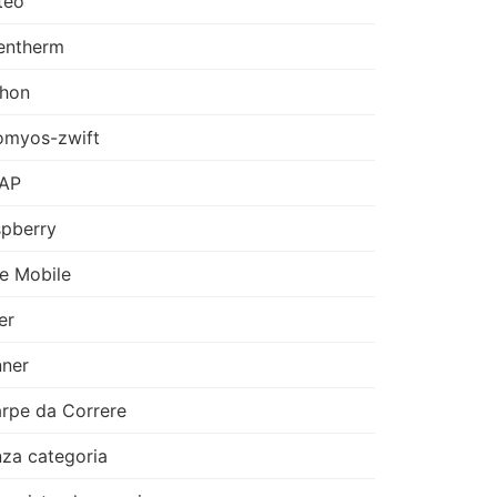
teo
entherm
thon
omyos-zwift
AP
pberry
e Mobile
er
ner
rpe da Correre
za categoria