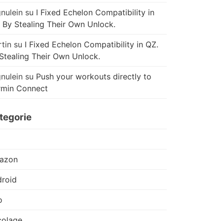
nulein
su
I Fixed Echelon Compatibility in
 By Stealing Their Own Unlock.
tin
su
I Fixed Echelon Compatibility in QZ.
Stealing Their Own Unlock.
nulein
su
Push your workouts directly to
rmin Connect
tegorie
azon
roid
o
colage