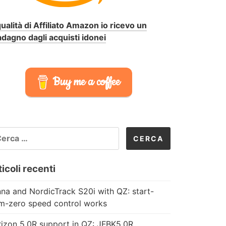
qualità di Affiliato Amazon io ricevo un
dagno dagli acquisti idonei
Buy me a coffee
CERCA
R:
icoli recenti
na and NordicTrack S20i with QZ: start-
m-zero speed control works
izon 5.0R support in QZ: JFBK5.0R