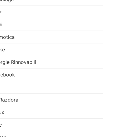
+
i
motica
ke
rgie Rinnovabili
cebook
Razdora
ux
c