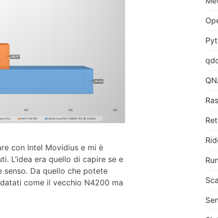
Me
Op
Py
qd
QN
Ras
Ret
Rid
re con Intel Movidius e mi è
ti. L’idea era quello di capire se e
Run
e senso. Da quello che potete
Sca
 datati come il vecchio N4200 ma
Sen