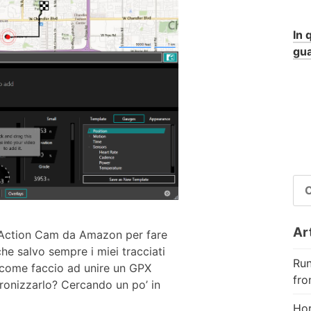
In 
gua
RI
PE
Art
a Action Cam da Amazon per fare
e salvo sempre i miei tracciati
Run
 come faccio ad unire un GPX
fro
cronizzarlo? Cercando un po’ in
Hor