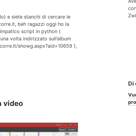
Ave
con
Zwi
o) e siete stanchi di cercare le
orre.it, beh ragazzi oggi ho la
impatico script in python (
una volta indirizzato sull’album
corre.it/showg.aspx?aid=10659 ),
Di
Vuo
pr
n video