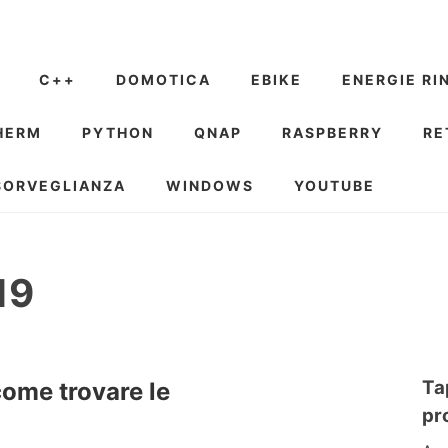
C++
DOMOTICA
EBIKE
ENERGIE RI
HERM
PYTHON
QNAP
RASPBERRY
RE
SORVEGLIANZA
WINDOWS
YOUTUBE
19
Ta
ome trovare le
pr