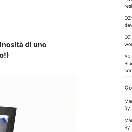
res
QZ:
dev
QZ 
inosità di uno
wor
o!)
Adi
Blu
con
Co
Mar
By 
Mar
By 