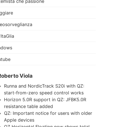
temista che passione
ggiare
eosorveglianza
'ItaGlia
ndows
utube
Roberto Viola
Runna and NordicTrack S20i with QZ:
start-from-zero speed control works
Horizon 5.0R support in QZ: JFBK5.0R
resistance table added
QZ: Important notice for users with older
Apple devices
QZ Horizontal Floating now shows total