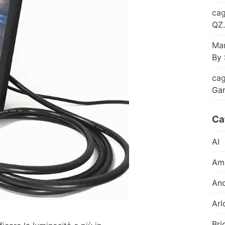
cag
QZ.
Mar
By 
cag
Ga
Ca
AI
Am
And
Arl
Bri