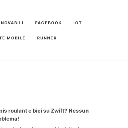
NNOVABILI
FACEBOOK
IOT
TE MOBILE
RUNNER
pis roulant e bici su Zwift? Nessun
oblema!