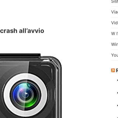
Sis
Via
Vid
rash all’avvio
W l
Wi
Yo