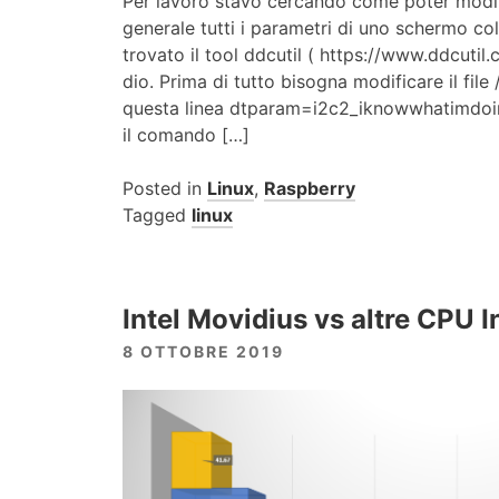
Per lavoro stavo cercando come poter modifi
generale tutti i parametri di uno schermo co
trovato il tool ddcutil ( https://www.ddcutil
dio. Prima di tutto bisogna modificare il fil
questa linea dtparam=i2c2_iknowwhatimdoing
il comando […]
Posted in
Linux
,
Raspberry
Tagged
linux
Intel Movidius vs altre CPU I
8 OTTOBRE 2019