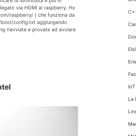
care la luminosità e più in
llegato via HDMI al raspberry. Ho
C+
.com/raspberry/ ) che funziona da
e /boot/config.txt aggiungendo
Can
 riavviate e provate ad avviare
Do
Ebi
Ene
Fa
ntel
IoT
La 
Lin
Ma