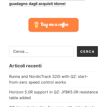
guadagno dagli acquisti idonei
Buy me a coffee
RICERCA
PER:
Articoli recenti
Runna and NordicTrack S20i with QZ: start-
from-zero speed control works
Horizon 5.0R support in QZ: JFBK5.0R resistance
table added