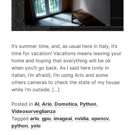
It’s summer time, and, as usual here in Italy, it’s
time for vacation! Vacations means leaving your
home and hoping that everything will be ok
when you’ll go back. As I said here (only in
italian, i’m afraid), I’m using Arlo and some
others cameras to check the state of my house
while i’m outside. […]
Posted in
AI
,
Arlo
,
Domotica
,
Python
,
Videosorveglianza
Tagged
arlo
,
gpu
,
imageai
,
nvidia
,
opencv
,
python
,
yolo