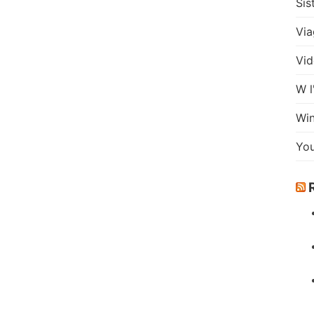
Sis
Via
Vid
W l
Wi
Yo