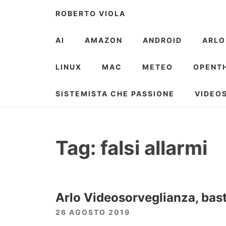
Skip
ROBERTO VIOLA
to
content
AI
AMAZON
ANDROID
ARLO
LINUX
MAC
METEO
OPENT
SISTEMISTA CHE PASSIONE
VIDEO
Tag:
falsi allarmi
Arlo Videosorveglianza, basta
26 AGOSTO 2019