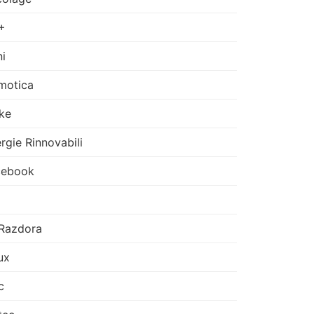
+
i
motica
ke
rgie Rinnovabili
cebook
Razdora
ux
c