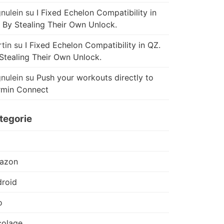
nulein
su
I Fixed Echelon Compatibility in
 By Stealing Their Own Unlock.
tin
su
I Fixed Echelon Compatibility in QZ.
Stealing Their Own Unlock.
nulein
su
Push your workouts directly to
rmin Connect
tegorie
azon
roid
o
colage