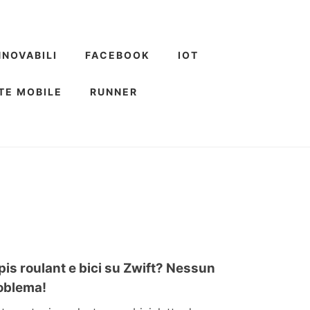
NNOVABILI
FACEBOOK
IOT
TE MOBILE
RUNNER
pis roulant e bici su Zwift? Nessun
oblema!