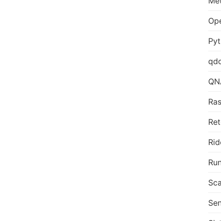
Me
Op
Py
qd
QN
Ras
Ret
Rid
Run
Sca
Sen