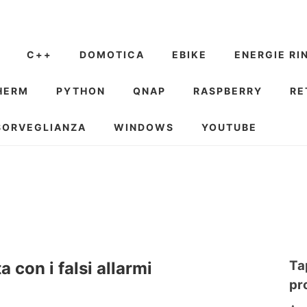
C++
DOMOTICA
EBIKE
ENERGIE RI
HERM
PYTHON
QNAP
RASPBERRY
RE
SORVEGLIANZA
WINDOWS
YOUTUBE
Ta
 con i falsi allarmi
pr