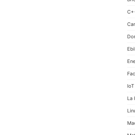
C+
Can
Do
Ebi
Ene
Fa
IoT
La 
Lin
Ma