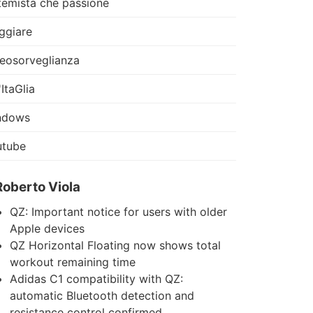
temista che passione
ggiare
eosorveglianza
'ItaGlia
ndows
utube
Roberto Viola
QZ: Important notice for users with older
Apple devices
QZ Horizontal Floating now shows total
workout remaining time
Adidas C1 compatibility with QZ:
automatic Bluetooth detection and
resistance control confirmed