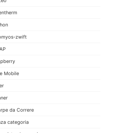
teo
entherm
thon
omyos-zwift
AP
pberry
e Mobile
er
ner
rpe da Correre
za categoria