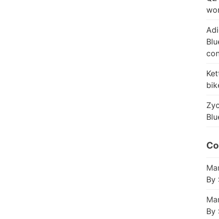
wor
Adi
Blu
con
Ket
bik
Zyc
Blu
Co
Mar
By 
Mar
By 