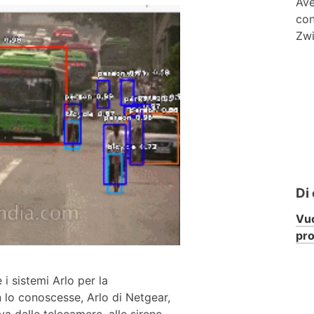
Ave
con
Zwi
Di
Vuo
pr
i sistemi Arlo per la
 lo conoscesse, Arlo di Netgear,
a dalle telecamere, alle sirene,