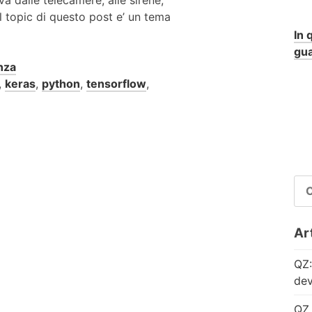
l topic di questo post e’ un tema
In 
gua
nza
,
keras
,
python
,
tensorflow
,
RI
PE
Art
QZ:
dev
QZ 