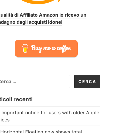
qualità di Affiliato Amazon io ricevo un
dagno dagli acquisti idonei
Buy me a coffee
CERCA
R:
icoli recenti
 Important notice for users with older Apple
ices
Horizontal Floating now shows total