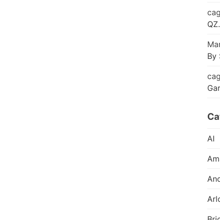
cag
QZ.
Mar
By 
cag
Ga
Ca
AI
Am
And
Arl
Bri