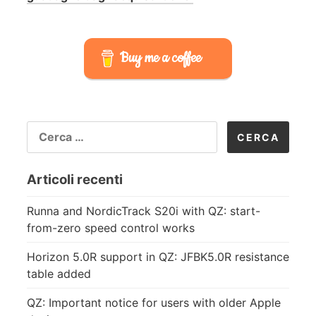
Buy me a coffee
RICERCA
PER:
Articoli recenti
Runna and NordicTrack S20i with QZ: start-
from-zero speed control works
Horizon 5.0R support in QZ: JFBK5.0R resistance
table added
QZ: Important notice for users with older Apple