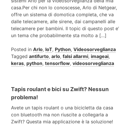
sistemi Arlo per la videosorveglianza della mia
casa.Per chi non lo conoscesse, Arlo di Netgear,
offre un sistema di domotica completa, che va
dalle telecamere, alle sirene, dai campanelli alle
telecamere per bambini. Il topic di questo post e’
un tema che probabilmente sta molto a […]
Posted in
Arlo
,
IoT
,
Python
,
Videosorveglianza
Tagged
antifurto
,
arlo
,
falsi allarmi
,
imageai
,
keras
,
python
,
tensorflow
,
videosorveglianza
Tapis roulant e bici su Zwift? Nessun
problema!
Avete un tapis roulant o una bicicletta da casa
con bluetooth ma non riuscite a collegarla a
Zwift? Questa mia applicazione è la soluzione!