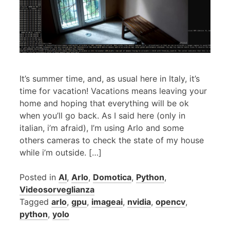
It’s summer time, and, as usual here in Italy, it’s
time for vacation! Vacations means leaving your
home and hoping that everything will be ok
when you’ll go back. As I said here (only in
italian, i’m afraid), I’m using Arlo and some
others cameras to check the state of my house
while i’m outside. […]
Posted in
AI
,
Arlo
,
Domotica
,
Python
,
Videosorveglianza
Tagged
arlo
,
gpu
,
imageai
,
nvidia
,
opencv
,
python
,
yolo