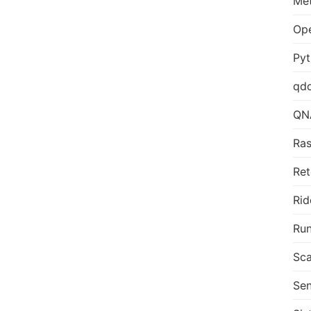
Me
Op
Py
qd
QN
Ras
Ret
Rid
Run
Sca
Sen