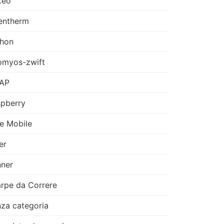
teo
entherm
thon
omyos-zwift
AP
pberry
e Mobile
er
ner
rpe da Correre
za categoria