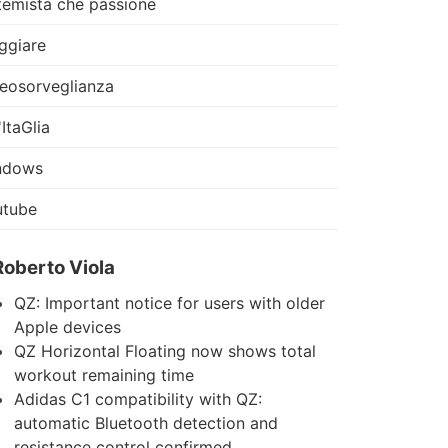
temista che passione
ggiare
eosorveglianza
'ItaGlia
ndows
utube
Roberto Viola
QZ: Important notice for users with older
Apple devices
QZ Horizontal Floating now shows total
workout remaining time
Adidas C1 compatibility with QZ:
automatic Bluetooth detection and
resistance control confirmed