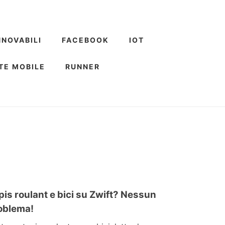
NNOVABILI
FACEBOOK
IOT
TE MOBILE
RUNNER
pis roulant e bici su Zwift? Nessun
oblema!