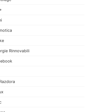
+
i
motica
ke
rgie Rinnovabili
cebook
Razdora
ux
c