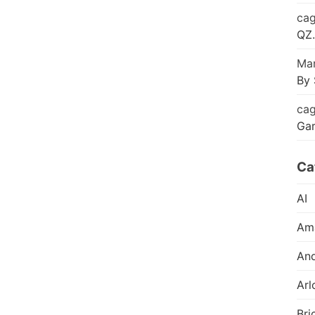
cag
QZ.
Mar
By 
cag
Ga
Ca
AI
Am
And
Arl
Bri