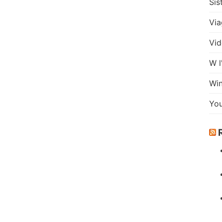
Sis
Via
Vid
W l
Wi
Yo