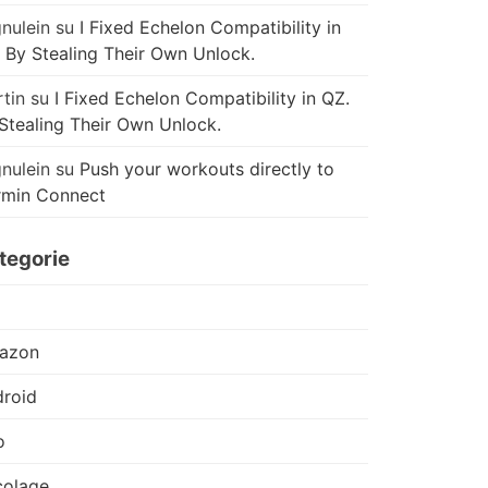
nulein
su
I Fixed Echelon Compatibility in
 By Stealing Their Own Unlock.
tin
su
I Fixed Echelon Compatibility in QZ.
Stealing Their Own Unlock.
nulein
su
Push your workouts directly to
rmin Connect
tegorie
azon
roid
o
colage