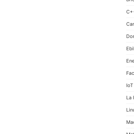
C+
Can
Do
Ebi
Ene
Fa
IoT
La 
Lin
Ma