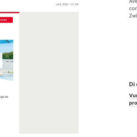
Ave
con
Zwi
Di
Vuo
pr