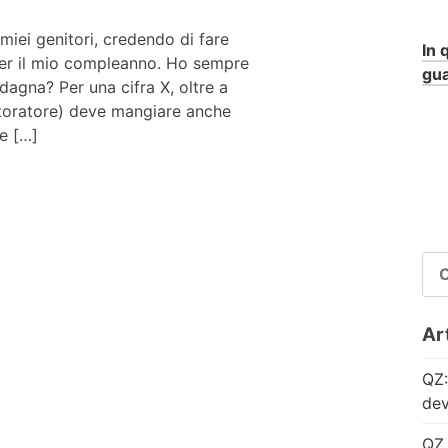
 miei genitori, credendo di fare
In 
er il mio compleanno. Ho sempre
gua
adagna? Per una cifra X, oltre a
ristoratore) deve mangiare anche
e […]
RI
PE
Art
QZ:
dev
QZ 