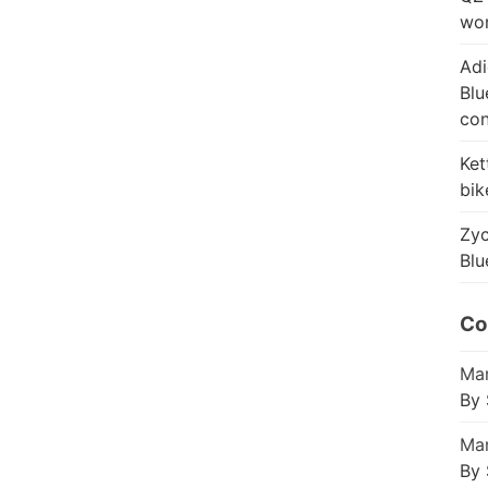
wor
Adi
Blu
con
Ket
bik
Zyc
Blu
Co
Mar
By 
Mar
By 