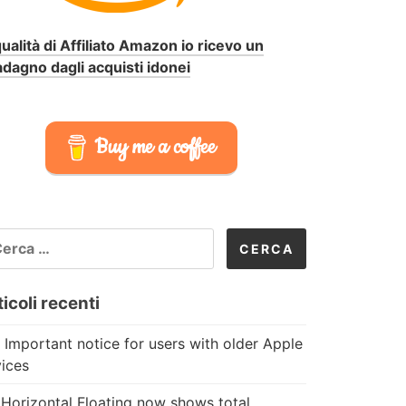
qualità di Affiliato Amazon io ricevo un
dagno dagli acquisti idonei
Buy me a coffee
CERCA
R:
icoli recenti
 Important notice for users with older Apple
ices
Horizontal Floating now shows total