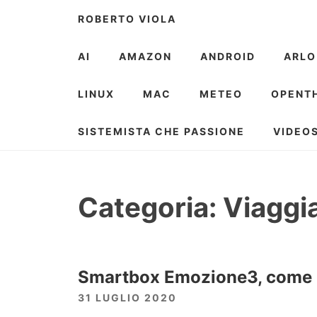
Skip
ROBERTO VIOLA
to
content
AI
AMAZON
ANDROID
ARLO
LINUX
MAC
METEO
OPENT
SISTEMISTA CHE PASSIONE
VIDEO
Categoria:
Viaggi
Smartbox Emozione3, come bu
31 LUGLIO 2020