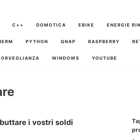
C++
DOMOTICA
EBIKE
ENERGIE RI
HERM
PYTHON
QNAP
RASPBERRY
RE
SORVEGLIANZA
WINDOWS
YOUTUBE
are
Ta
ttare i vostri soldi
pr