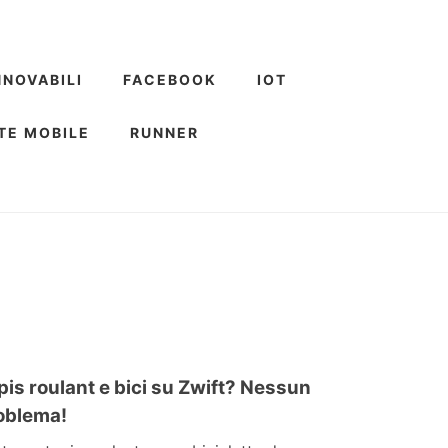
NNOVABILI
FACEBOOK
IOT
TE MOBILE
RUNNER
pis roulant e bici su Zwift? Nessun
oblema!