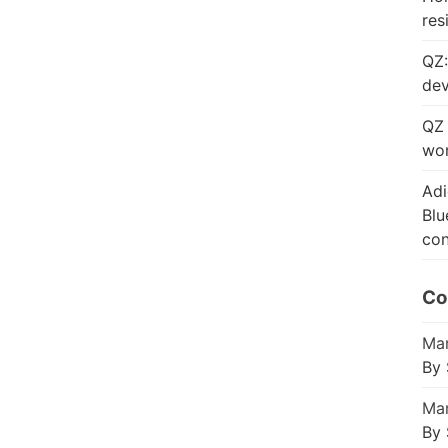
res
QZ:
dev
QZ 
wor
Adi
Blu
con
Co
Mar
By 
Mar
By 