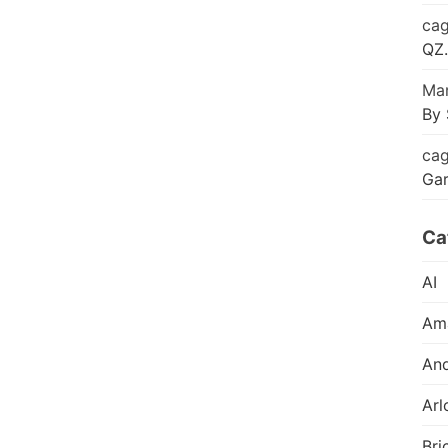
cag
QZ.
Mar
By 
cag
Ga
Ca
AI
Am
And
Arl
Bri