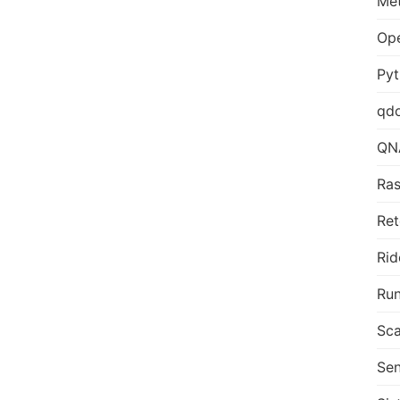
Me
Op
Py
qd
QN
Ras
Ret
Rid
Run
Sca
Sen