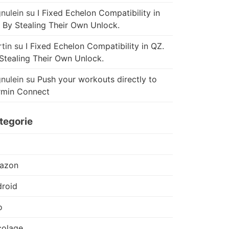
nulein
su
I Fixed Echelon Compatibility in
 By Stealing Their Own Unlock.
tin
su
I Fixed Echelon Compatibility in QZ.
Stealing Their Own Unlock.
nulein
su
Push your workouts directly to
rmin Connect
tegorie
azon
roid
o
colage