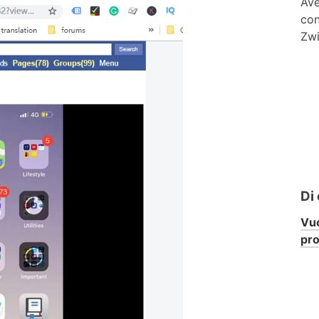
Ave
con
Zwi
Di
Vuo
pr