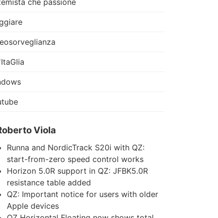
temista che passione
ggiare
eosorveglianza
'ItaGlia
ndows
utube
Roberto Viola
Runna and NordicTrack S20i with QZ:
start-from-zero speed control works
Horizon 5.0R support in QZ: JFBK5.0R
resistance table added
QZ: Important notice for users with older
Apple devices
QZ Horizontal Floating now shows total