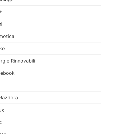
+
i
motica
ke
rgie Rinnovabili
cebook
Razdora
ux
c