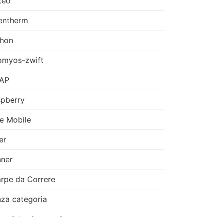
teo
entherm
thon
omyos-zwift
AP
pberry
e Mobile
er
ner
rpe da Correre
za categoria