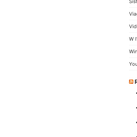
Sis
Via
Vid
W l
Wi
Yo