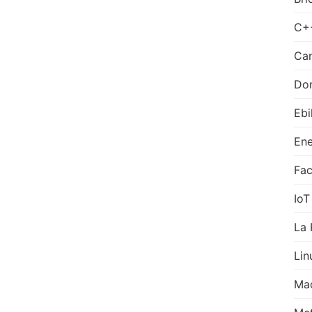
C+
Can
Do
Ebi
Ene
Fa
IoT
La 
Lin
Ma