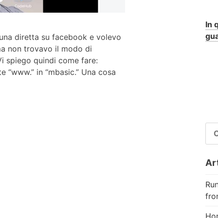
In 
gua
na diretta su facebook e volevo
ma non trovavo il modo di
Vi spiego quindi come fare:
ate “www.” in “mbasic.” Una cosa
RI
PE
Art
Run
fro
Hor