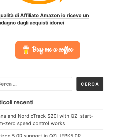
qualità di Affiliato Amazon io ricevo un
dagno dagli acquisti idonei
Buy me a coffee
CERCA
R:
icoli recenti
na and NordicTrack S20i with QZ: start-
m-zero speed control works
izon 5.0R support in QZ: JFBK5.0R