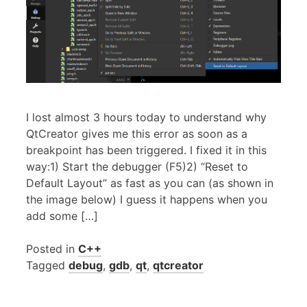
I lost almost 3 hours today to understand why
QtCreator gives me this error as soon as a
breakpoint has been triggered. I fixed it in this
way:1) Start the debugger (F5)2) “Reset to
Default Layout” as fast as you can (as shown in
the image below) I guess it happens when you
add some […]
Posted in
C++
Tagged
debug
,
gdb
,
qt
,
qtcreator