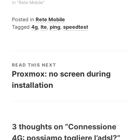
navigazione che
In "Rete Mobile"
chiamate. Storia lunga
per chi ha tempo: io ho
Posted in
Rete Mobile
una ricaricabile
Tagged
4g
,
lte
,
ping
,
speedtest
EasyPay all'interno del
mio router 4G che uso
per la mia connettività
domestica. EasyPay,
per…
READ THIS NEXT
Proxmox: no screen during
installation
3 thoughts on “
Connessione
4G: possiamo togliere l’adsl?
”