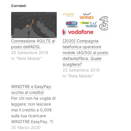
Correlati
Connessione 4G/LTE al
[2020] Compagnia
posto dell’ADSL
telefonica operatore
20 Settembre 2019
mobile (4G/5G) al posto
In "Rete Mobile"
dell’adsl/fibra. Quale
scegliere?
23 Settembre 2019
In "Rete Mobile"
WINDTRE e EasyPay:
occhio al credito!
Per chi non ha voglia di
leggere: non lasciare
mai il credito a 0,00€
sulla tua ricaricare
WINDTRE EasyPay. Ti
bloccheranno sia
30 Marzo 2020