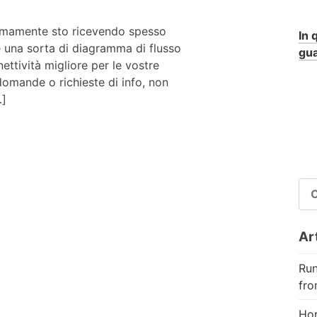
timamente sto ricevendo spesso
In 
 una sorta di diagramma di flusso
gua
ettività migliore per le vostre
domande o richieste di info, non
…]
RI
PE
Art
Run
fro
Hor