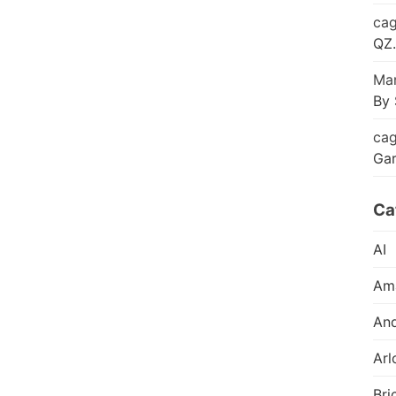
cag
QZ.
Mar
By 
cag
Ga
Ca
AI
Am
And
Arl
Bri