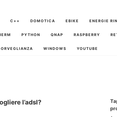
C++
DOMOTICA
EBIKE
ENERGIE RI
HERM
PYTHON
QNAP
RASPBERRY
RE
SORVEGLIANZA
WINDOWS
YOUTUBE
Ta
gliere l’adsl?
pr