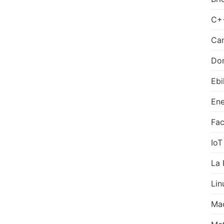
C+
Can
Do
Ebi
Ene
Fa
IoT
La 
Lin
Ma