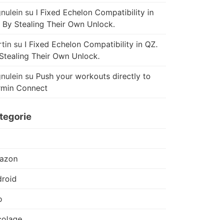
nulein
su
I Fixed Echelon Compatibility in
 By Stealing Their Own Unlock.
tin
su
I Fixed Echelon Compatibility in QZ.
Stealing Their Own Unlock.
nulein
su
Push your workouts directly to
rmin Connect
tegorie
azon
roid
o
colage