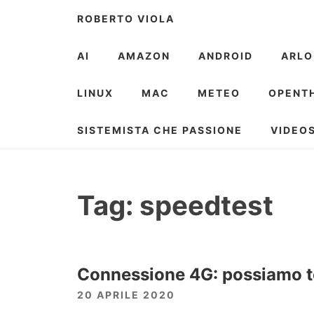
Skip
ROBERTO VIOLA
to
content
AI
AMAZON
ANDROID
ARLO
LINUX
MAC
METEO
OPENT
SISTEMISTA CHE PASSIONE
VIDEO
Tag:
speedtest
Connessione 4G: possiamo to
20 APRILE 2020