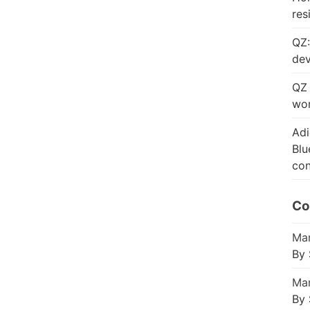
res
QZ:
dev
QZ 
wor
Adi
Blu
con
Co
Mar
By 
Mar
By 