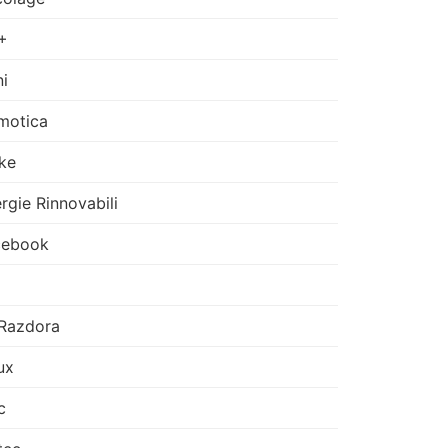
+
i
motica
ke
rgie Rinnovabili
cebook
Razdora
ux
c