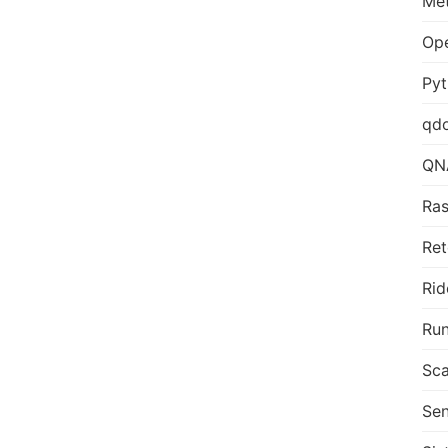
Me
Op
Py
qd
QN
Ras
Ret
Rid
Run
Sca
Sen