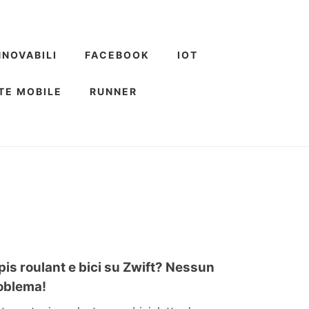
NNOVABILI
FACEBOOK
IOT
TE MOBILE
RUNNER
pis roulant e bici su Zwift? Nessun
oblema!