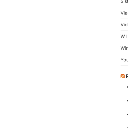
Sis
Via
Vid
W l
Wi
Yo