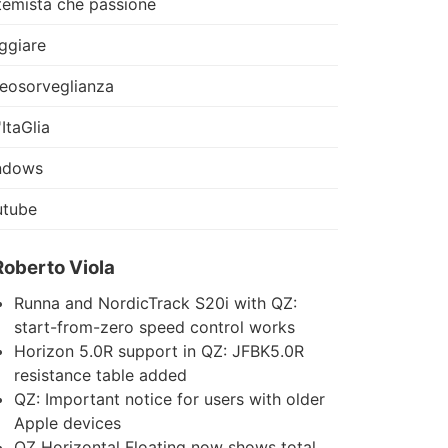
temista che passione
ggiare
eosorveglianza
'ItaGlia
ndows
utube
Roberto Viola
Runna and NordicTrack S20i with QZ:
start-from-zero speed control works
Horizon 5.0R support in QZ: JFBK5.0R
resistance table added
QZ: Important notice for users with older
Apple devices
QZ Horizontal Floating now shows total