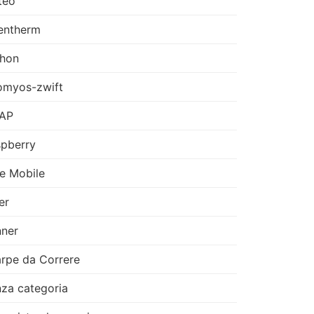
teo
entherm
thon
omyos-zwift
AP
pberry
e Mobile
er
ner
rpe da Correre
za categoria