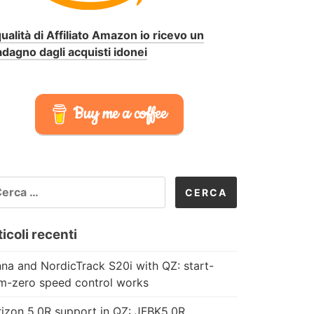
qualità di Affiliato Amazon io ricevo un
dagno dagli acquisti idonei
Buy me a coffee
CERCA
R:
icoli recenti
na and NordicTrack S20i with QZ: start-
m-zero speed control works
izon 5.0R support in QZ: JFBK5.0R