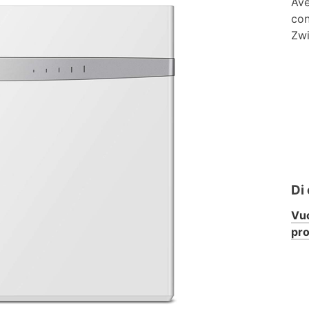
Ave
con
Zwi
Di
Vuo
pr