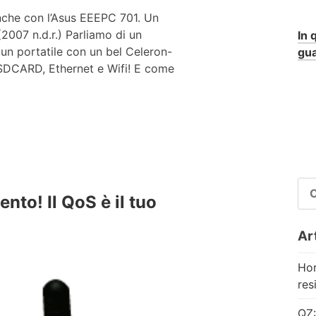
anche con l’Asus EEEPC 701. Un
2007 n.d.r.) Parliamo di un
In 
 un portatile con un bel Celeron-
gua
DCARD, Ethernet e Wifi! E come
RI
nto! Il QoS è il tuo
PE
Art
Hor
res
QZ: