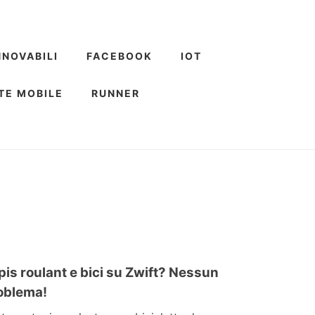
NNOVABILI
FACEBOOK
IOT
TE MOBILE
RUNNER
pis roulant e bici su Zwift? Nessun
oblema!