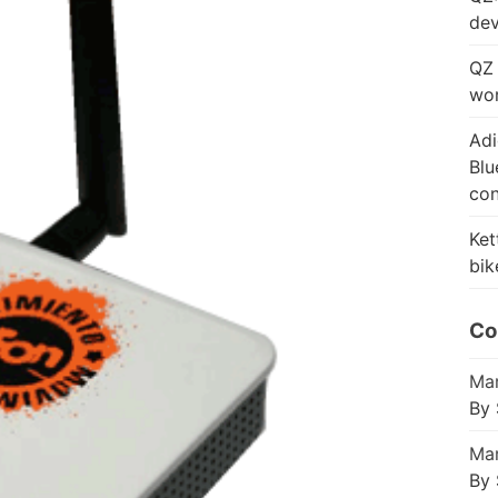
dev
QZ 
wor
Adi
Blu
con
Ket
bik
Co
Mar
By 
Mar
By 