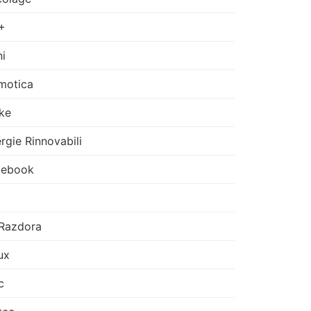
+
i
motica
ke
rgie Rinnovabili
cebook
Razdora
ux
c