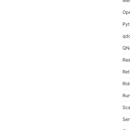
Me
Op
Py
qd
QN
Ras
Ret
Rid
Run
Sca
Sen