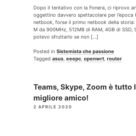
Dopo il tentativo con la Fonera, ci riprovo 
oggettino davvero spettacolare per l’epoca (
netbook, forse il primo netbook della storia:
M da 900MHz, 512MB di RAM, 4GB di SSD, S
potevo sfruttarlo se non […]
Posted in
Sistemista che passione
Tagged
asus
,
eeepc
,
openwrt
,
router
Teams, Skype, Zoom è tutto le
migliore amico!
2 APRILE 2020