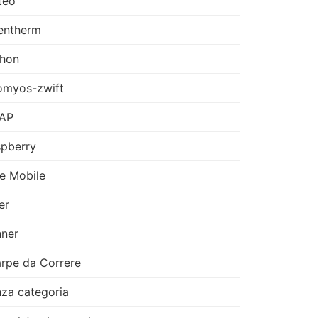
teo
entherm
thon
omyos-zwift
AP
pberry
e Mobile
er
ner
rpe da Correre
za categoria