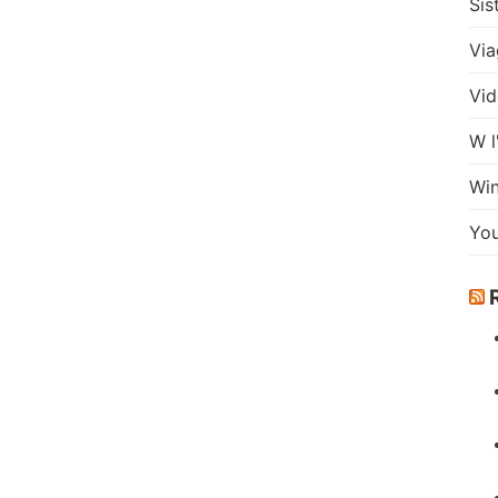
Sis
Via
Vid
W l
Wi
Yo