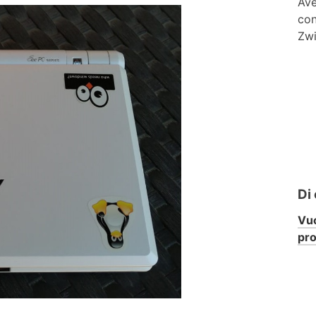
Ave
con
Zwi
Di
Vuo
pr