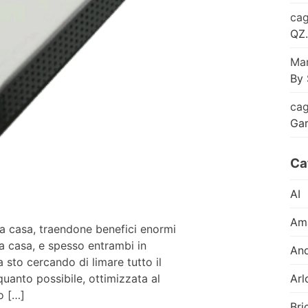
cag
QZ.
Mar
By 
cag
Ga
Ca
AI
Am
ta casa, traendone benefici enormi
a casa, e spesso entrambi in
And
to cercando di limare tutto il
Arl
quanto possibile, ottimizzata al
o […]
Bri