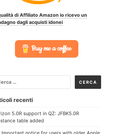
qualità di Affiliato Amazon io ricevo un
dagno dagli acquisti idonei
Buy me a coffee
CERCA
R:
icoli recenti
izon 5.0R support in QZ: JFBK5.0R
istance table added
 Important notice for users with older Apple