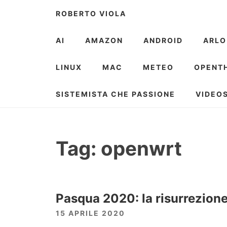
Skip
ROBERTO VIOLA
to
content
AI
AMAZON
ANDROID
ARLO
LINUX
MAC
METEO
OPENT
SISTEMISTA CHE PASSIONE
VIDEO
Tag:
openwrt
Pasqua 2020: la risurrezion
15 APRILE 2020