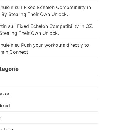
nulein
su
I Fixed Echelon Compatibility in
 By Stealing Their Own Unlock.
tin
su
I Fixed Echelon Compatibility in QZ.
Stealing Their Own Unlock.
nulein
su
Push your workouts directly to
rmin Connect
tegorie
azon
roid
o
colage