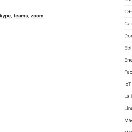
C+
kype
,
teams
,
zoom
Can
Do
Ebi
Ene
Fa
IoT
La 
Lin
Ma