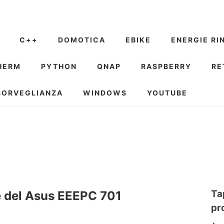
C++
DOMOTICA
EBIKE
ENERGIE RI
HERM
PYTHON
QNAP
RASPBERRY
RE
SORVEGLIANZA
WINDOWS
YOUTUBE
Ta
e del Asus EEEPC 701
pr