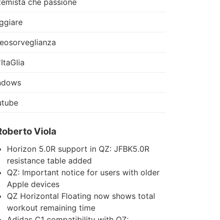
temista che passione
ggiare
eosorveglianza
'ItaGlia
ndows
utube
Roberto Viola
Horizon 5.0R support in QZ: JFBK5.0R
resistance table added
QZ: Important notice for users with older
Apple devices
QZ Horizontal Floating now shows total
workout remaining time
Adidas C1 compatibility with QZ: