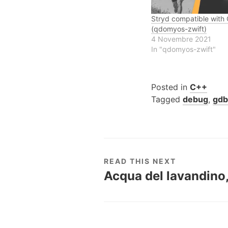
Stryd compatible with
(qdomyos-zwift)
4 Novembre 2021
In "qdomyos-zwift"
Posted in
C++
Tagged
debug
,
gd
READ THIS NEXT
Acqua del lavandino, 