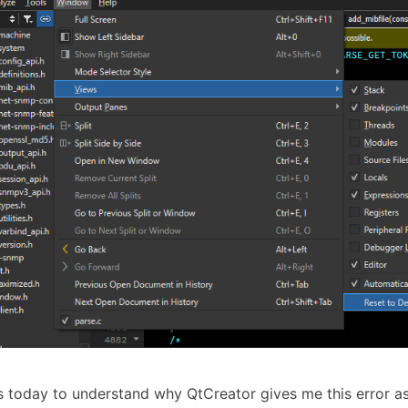
rs today to understand why QtCreator gives me this error a