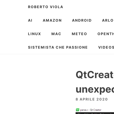
Skip
ROBERTO VIOLA
to
content
AI
AMAZON
ANDROID
ARLO
LINUX
MAC
METEO
OPENT
SISTEMISTA CHE PASSIONE
VIDEO
QtCreat
unexpec
8 APRILE 2020