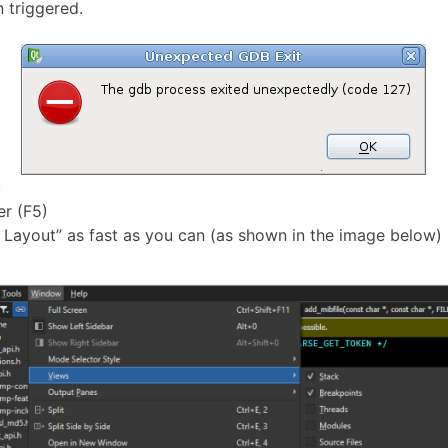
 triggered.
:
er (F5)
t Layout” as fast as you can (as shown in the image below)