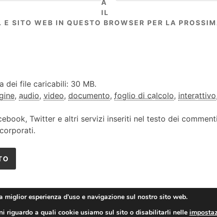
A
IL
L E SITO WEB IN QUESTO BROWSER PER LA PROSSI
dei file caricabili: 30 MB.
gine
,
audio
,
video
,
documento
,
foglio di calcolo
,
interattivo
cebook, Twitter e altri servizi inseriti nel testo dei commen
corporati.
la miglior esperienza d'uso e navigazione sul nostro sito web.
i riguardo a quali cookie usiamo sul sito o disabilitarli nelle
impostaz