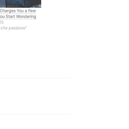
Charges You a Few
ou Start Wondering
25
a che passione"