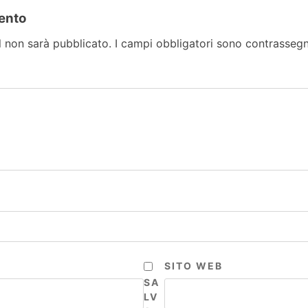
ento
il non sarà pubblicato.
I campi obbligatori sono contrasseg
SITO WEB
SA
LV