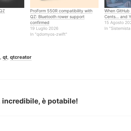
 QZ
ProForm 550R compatibility with
When GitHub 
QZ: Bluetooth rower support
Cents… and Y
confirmed
15 Agosto 20
19 Luglio 2026
In "Sistemist
In "qdomyos-zwift"
b
,
qt
,
qtcreator
incredibile, è potabile!