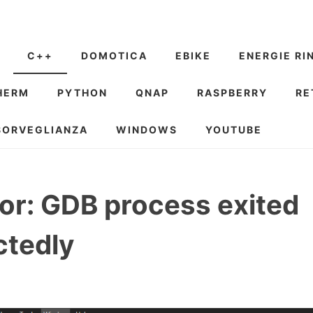
C++
DOMOTICA
EBIKE
ENERGIE RI
HERM
PYTHON
QNAP
RASPBERRY
RE
SORVEGLIANZA
WINDOWS
YOUTUBE
or: GDB process exited
tedly