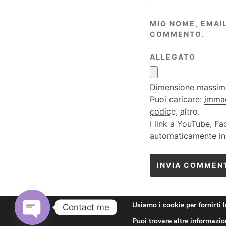
MIO NOME, EMAI
COMMENTO.
ALLEGATO
Dimensione massima 
Puoi caricare:
imma
codice
,
altro
.
I link a YouTube, Fa
automaticamente in
Usiamo i cookie per fornirti 
Contact me
Puoi trovare altre informazion
© 2026
Roberto Viola
•
Slightly Theme