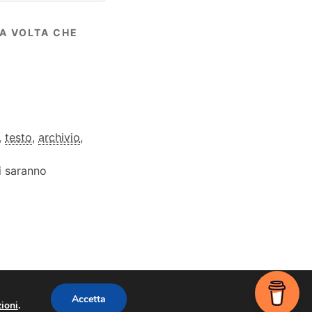
MA VOLTA CHE
,
testo
,
archivio
,
ti saranno
Accetta
ioni
.