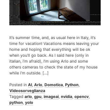
It’s summer time, and, as usual here in Italy, it’s
time for vacation! Vacations means leaving your
home and hoping that everything will be ok
when you’ll go back. As I said here (only in
italian, i’m afraid), I’m using Arlo and some
others cameras to check the state of my house
while i’m outside. […]
Posted in
AI
,
Arlo
,
Domotica
,
Python
,
Videosorveglianza
Tagged
arlo
,
gpu
,
imageai
,
nvidia
,
opencv
,
python
,
yolo