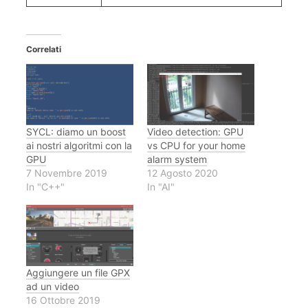
Correlati
SYCL: diamo un boost
Video detection: GPU
ai nostri algoritmi con la
vs CPU for your home
GPU
alarm system
7 Novembre 2019
12 Agosto 2020
In "C++"
In "AI"
Aggiungere un file GPX
ad un video
16 Ottobre 2019