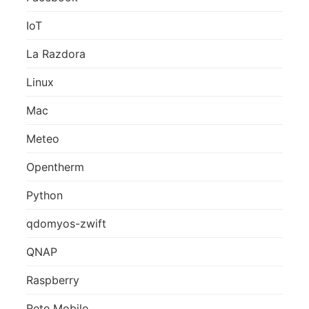
IoT
La Razdora
Linux
Mac
Meteo
Opentherm
Python
qdomyos-zwift
QNAP
Raspberry
Rete Mobile