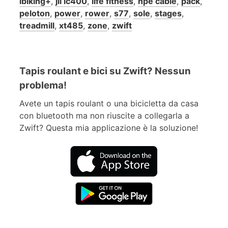
ibiking+
,
jll ic400
,
life fitness
,
npe cable
,
pack
,
peloton
,
power
,
rower
,
s77
,
sole
,
stages
,
treadmill
,
xt485
,
zone
,
zwift
Tapis roulant e bici su Zwift? Nessun
problema!
Avete un tapis roulant o una bicicletta da casa
con bluetooth ma non riuscite a collegarla a
Zwift? Questa mia applicazione è la soluzione!