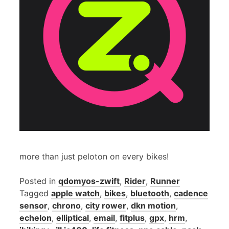
more than just peloton on every bikes!
Posted in
qdomyos-zwift
,
Rider
,
Runner
Tagged
apple watch
,
bikes
,
bluetooth
,
cadence
sensor
,
chrono
,
city rower
,
dkn motion
,
echelon
,
elliptical
,
email
,
fitplus
,
gpx
,
hrm
,