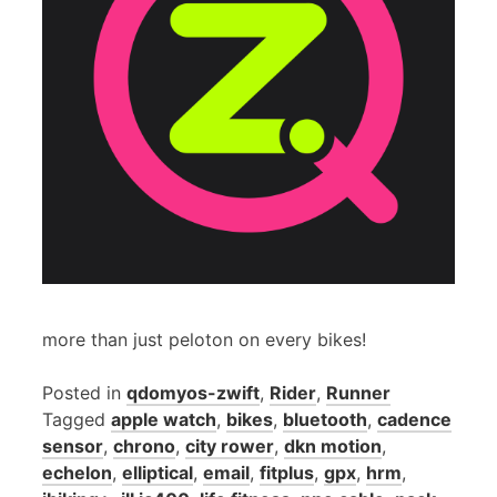
more than just peloton on every bikes!
Posted in
qdomyos-zwift
,
Rider
,
Runner
Tagged
apple watch
,
bikes
,
bluetooth
,
cadence
sensor
,
chrono
,
city rower
,
dkn motion
,
echelon
,
elliptical
,
email
,
fitplus
,
gpx
,
hrm
,