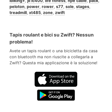
ibiking+
,
jll ic400
,
life fitness
,
npe cable
,
pack
,
peloton
,
power
,
rower
,
s77
,
sole
,
stages
,
treadmill
,
xt485
,
zone
,
zwift
Tapis roulant e bici su Zwift? Nessun
problema!
Avete un tapis roulant o una bicicletta da casa
con bluetooth ma non riuscite a collegarla a
Zwift? Questa mia applicazione è la soluzione!