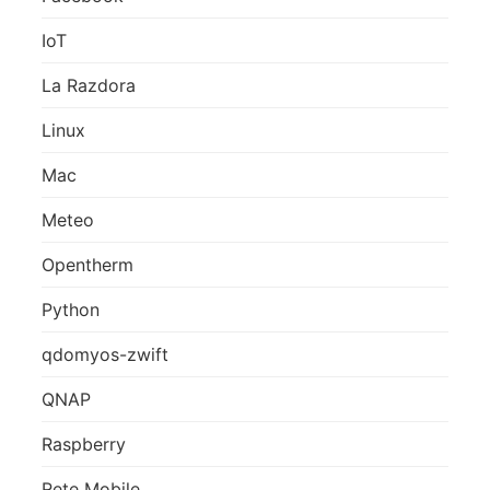
IoT
La Razdora
Linux
Mac
Meteo
Opentherm
Python
qdomyos-zwift
QNAP
Raspberry
Rete Mobile