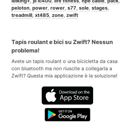
ibiking+
,
jll ic400
,
life fitness
,
npe cable
,
pack
,
peloton
,
power
,
rower
,
s77
,
sole
,
stages
,
treadmill
,
xt485
,
zone
,
zwift
Tapis roulant e bici su Zwift? Nessun
problema!
Avete un tapis roulant o una bicicletta da casa
con bluetooth ma non riuscite a collegarla a
Zwift? Questa mia applicazione è la soluzione!