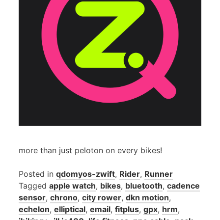
more than just peloton on every bikes!
Posted in
qdomyos-zwift
,
Rider
,
Runner
Tagged
apple watch
,
bikes
,
bluetooth
,
cadence
sensor
,
chrono
,
city rower
,
dkn motion
,
echelon
,
elliptical
,
email
,
fitplus
,
gpx
,
hrm
,