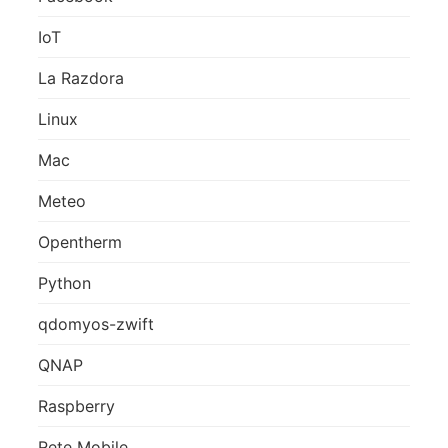
IoT
La Razdora
Linux
Mac
Meteo
Opentherm
Python
qdomyos-zwift
QNAP
Raspberry
Rete Mobile