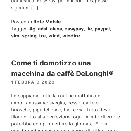
domestica. EasyPay, per chi non lo sapesse,
significa […]
Posted in
Rete Mobile
Tagged
4g
,
adsl
,
alexa
,
easypay
,
lte
,
paypal
,
sim
,
spring
,
tre
,
wind
,
windtre
Come ti domotizzo una
macchina da caffè DeLonghi®
1 FEBBRAIO 2020
Lo sappiamo tutti, la routine mattutina è
importantissima: sveglia, cesso, caffe e
briosche, pipi del cane, bici e via. Tutto deve
filare dritto alla perfezione, ogni minuto di errore
potrebbe compromettere la giornata. E’ per
questo motivo che cerco sempre di ottimizzare