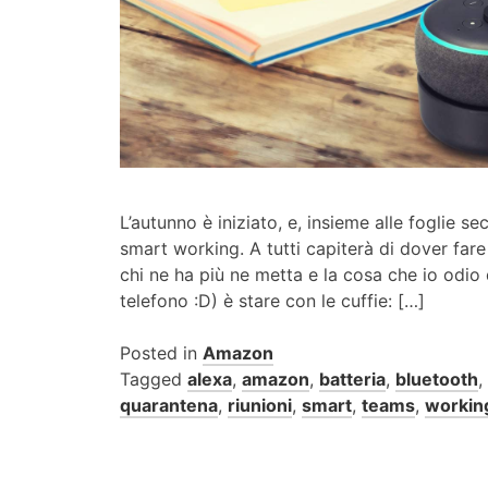
L’autunno è iniziato, e, insieme alle foglie s
smart working. A tutti capiterà di dover far
chi ne ha più ne metta e la cosa che io odio d
telefono :D) è stare con le cuffie: […]
Posted in
Amazon
Tagged
alexa
,
amazon
,
batteria
,
bluetooth
,
quarantena
,
riunioni
,
smart
,
teams
,
workin