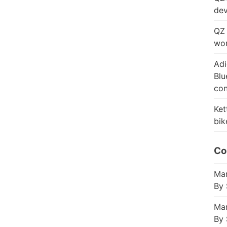
dev
QZ 
wor
Adi
Blu
con
Ket
bik
Co
Mar
By 
Mar
By 