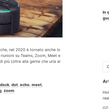
In 
gua
ecche, nel 2020 è tornato anche lo
e riunioni su Teams, Zoom, Meet e
i più (oltre alla gente che urla al
RI
PE
Art
dock
,
dot
,
echo
,
meet
,
g
,
zoom
Hor
res
QZ: