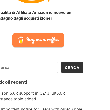
qualità di Affiliato Amazon io ricevo un
dagno dagli acquisti idonei
Buy me a coffee
CERCA
R:
icoli recenti
izon 5.0R support in QZ: JFBK5.0R
istance table added
 Important notice for users with older Apple