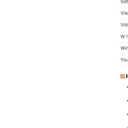
Sis
Via
Vid
W l
Wi
Yo