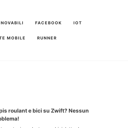
NNOVABILI
FACEBOOK
IOT
TE MOBILE
RUNNER
pis roulant e bici su Zwift? Nessun
oblema!