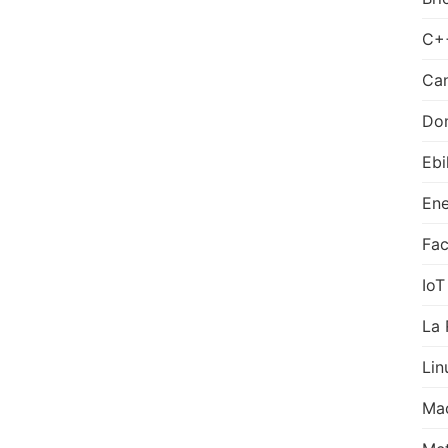
C+
Can
Do
Ebi
Ene
Fa
IoT
La 
Lin
Ma