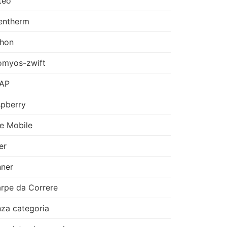
teo
entherm
thon
omyos-zwift
AP
pberry
e Mobile
er
ner
rpe da Correre
za categoria