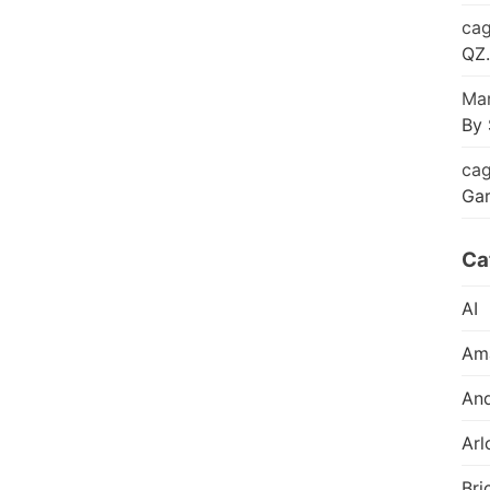
cag
QZ.
Mar
By 
cag
Ga
Ca
AI
Am
And
Arl
Bri