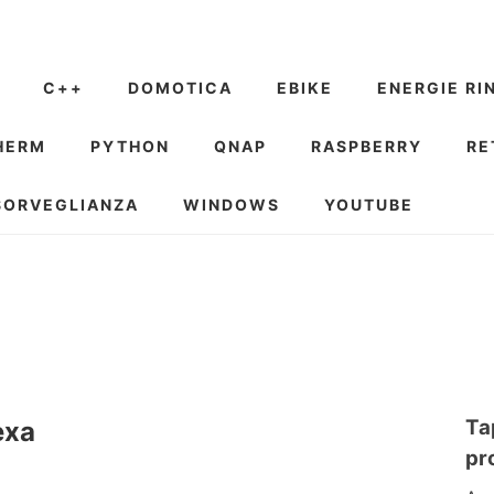
C++
DOMOTICA
EBIKE
ENERGIE RI
HERM
PYTHON
QNAP
RASPBERRY
RE
SORVEGLIANZA
WINDOWS
YOUTUBE
Ta
exa
pr