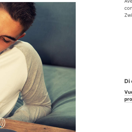
Ave
con
Zwi
Di
Vuo
pr