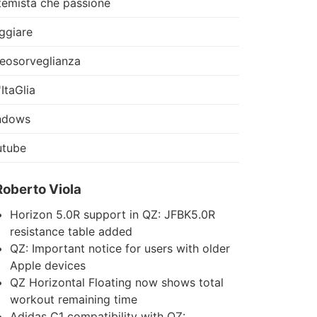
temista che passione
ggiare
eosorveglianza
'ItaGlia
ndows
utube
Roberto Viola
Horizon 5.0R support in QZ: JFBK5.0R
resistance table added
QZ: Important notice for users with older
Apple devices
QZ Horizontal Floating now shows total
workout remaining time
Adidas C1 compatibility with QZ: