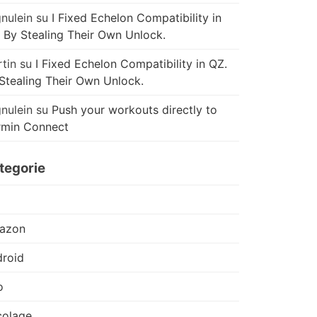
nulein
su
I Fixed Echelon Compatibility in
 By Stealing Their Own Unlock.
tin
su
I Fixed Echelon Compatibility in QZ.
Stealing Their Own Unlock.
nulein
su
Push your workouts directly to
rmin Connect
tegorie
azon
roid
o
colage