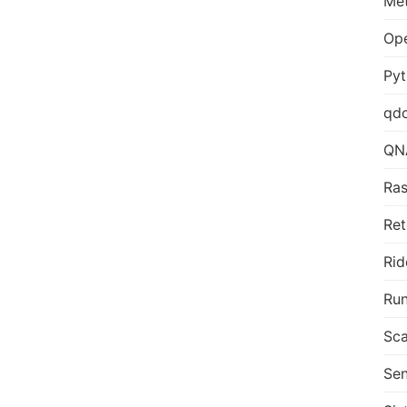
Me
Op
Py
qd
QN
Ras
Ret
Rid
Run
Sca
Sen