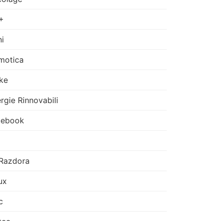
+
i
motica
ke
rgie Rinnovabili
cebook
Razdora
ux
c