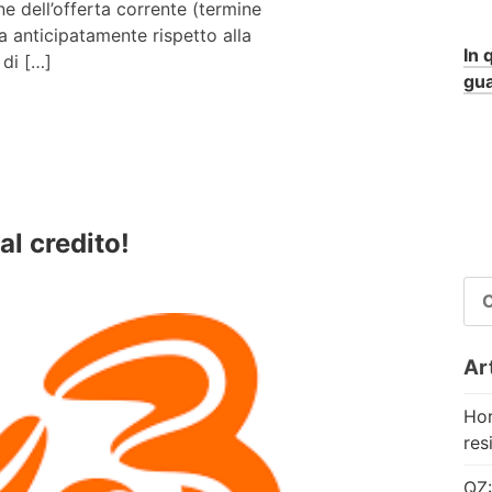
ne dell’offerta corrente (termine
ta anticipatamente rispetto alla
In 
 di […]
gua
l credito!
RI
PE
Art
Hor
res
QZ: