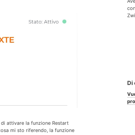
Ave
con
Zwi
Di
Vuo
pr
i attivare la funzione Restart
cosa mi sto riferendo, la funzione