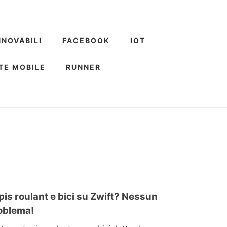
NNOVABILI
FACEBOOK
IOT
TE MOBILE
RUNNER
pis roulant e bici su Zwift? Nessun
oblema!