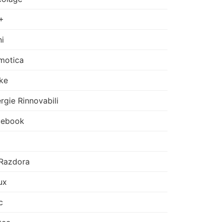
+
i
motica
ke
rgie Rinnovabili
cebook
Razdora
ux
c