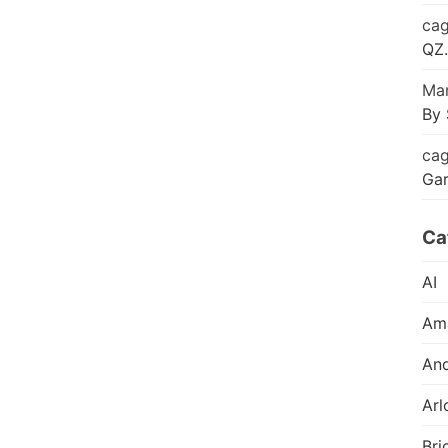
cag
QZ.
Mar
By 
cag
Ga
Ca
AI
Am
And
Arl
Bri