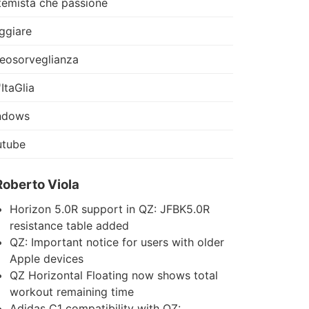
temista che passione
ggiare
eosorveglianza
'ItaGlia
ndows
utube
Roberto Viola
Horizon 5.0R support in QZ: JFBK5.0R
resistance table added
QZ: Important notice for users with older
Apple devices
QZ Horizontal Floating now shows total
workout remaining time
Adidas C1 compatibility with QZ: