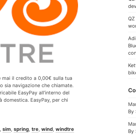
dev
QZ 
wor
Adi
Blu
con
Ket
bik
 mai il credito a 0,00€ sulla tua
o sia navigazione che chiamate.
Co
ricabile EasyPay all’interno del
tà domestica. EasyPay, per chi
Mar
By 
Mar
,
sim
,
spring
,
tre
,
wind
,
windtre
By 