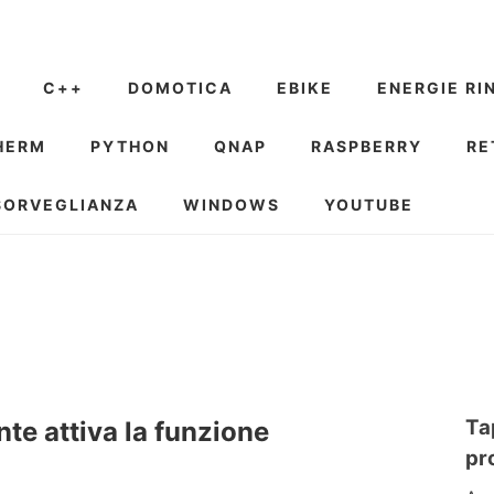
C++
DOMOTICA
EBIKE
ENERGIE RI
HERM
PYTHON
QNAP
RASPBERRY
RE
SORVEGLIANZA
WINDOWS
YOUTUBE
Ta
e attiva la funzione
pr