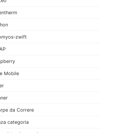
teo
entherm
thon
omyos-zwift
AP
pberry
e Mobile
er
ner
rpe da Correre
za categoria