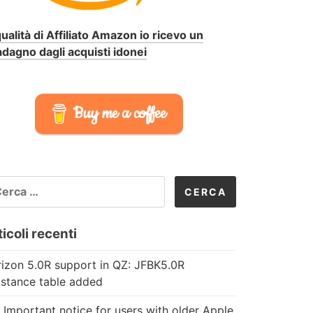
qualità di Affiliato Amazon io ricevo un
dagno dagli acquisti idonei
Buy me a coffee
CERCA
R:
icoli recenti
izon 5.0R support in QZ: JFBK5.0R
istance table added
 Important notice for users with older Apple