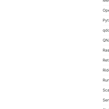
Me
Op
Py
qd
QN
Ras
Ret
Rid
Run
Sca
Sen