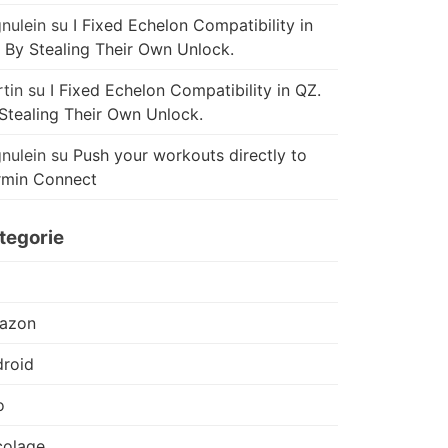
nulein
su
I Fixed Echelon Compatibility in
 By Stealing Their Own Unlock.
tin
su
I Fixed Echelon Compatibility in QZ.
Stealing Their Own Unlock.
nulein
su
Push your workouts directly to
rmin Connect
tegorie
azon
roid
o
colage