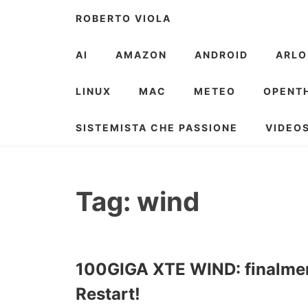
Skip
ROBERTO VIOLA
to
content
AI
AMAZON
ANDROID
ARLO
LINUX
MAC
METEO
OPENT
SISTEMISTA CHE PASSIONE
VIDEO
Tag:
wind
100GIGA XTE WIND: finalment
Restart!