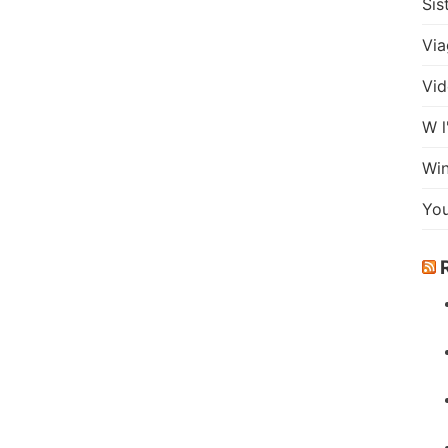
Sis
Via
Vid
W l
Wi
Yo