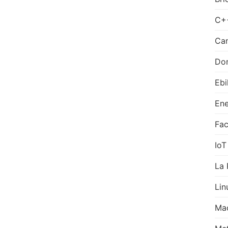
C+
Can
Do
Ebi
Ene
Fa
IoT
La 
Lin
Ma