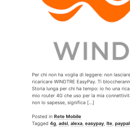
Per chi non ha voglia di leggere: non lasciare
ricaricare WINDTRE EasyPay. Ti bloccherann
Storia lunga per chi ha tempo: io ho una rica
mio router 4G che uso per la mia connettivi
non lo sapesse, significa […]
Posted in
Rete Mobile
Tagged
4g
,
adsl
,
alexa
,
easypay
,
lte
,
paypal