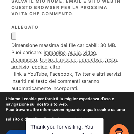
SALVA IL MIO NOME, EMAIL E SITO WEB IN
QUESTO BROWSER PER LA PROSSIMA
VOLTA CHE COMMENTO.
ALLEGATO
Dimensione massima dei file caricabili: 30 MB.
Puoi caricare:
immagine
,
audio
,
video
,
documento
,
foglio di calcolo
,
interattivo
,
testo
,
archivio
,
codice
,
altro
.
I link a YouTube, Facebook, Twitter e altri servizi
inseriti nel testo dei commenti saranno
automaticamente incorporati.
Usiamo i cookie per fornirti la miglior esperienza d'uso e
navigazione sul nostro sito web.
Puoi trovare altre informazioni riguardo a quali cookie usiamo
sul sito o disabilitarli nelle
impostazioni
.
Contact me
Thank you for visiting. You