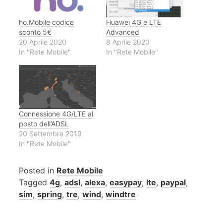
ho.Mobile codice
Huawei 4G e LTE
sconto 5€
Advanced
20 Aprile 2020
8 Aprile 2020
In "Rete Mobile"
In "Rete Mobile"
Connessione 4G/LTE al
posto dell’ADSL
20 Settembre 2019
In "Rete Mobile"
Posted in
Rete Mobile
Tagged
4g
,
adsl
,
alexa
,
easypay
,
lte
,
paypal
,
sim
,
spring
,
tre
,
wind
,
windtre