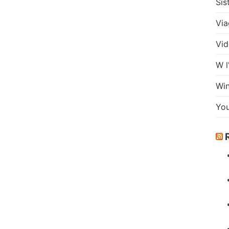
Sis
Via
Vid
W l
Wi
Yo