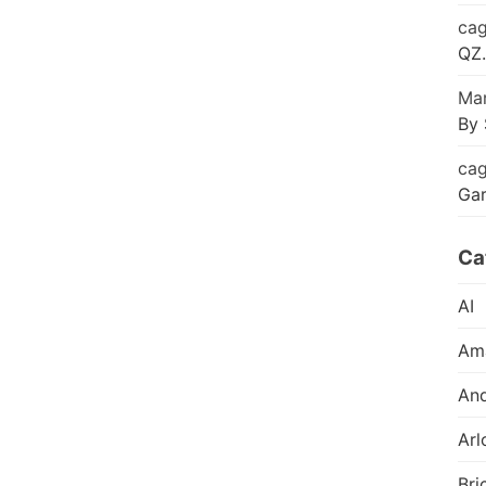
cag
QZ.
Mar
By 
cag
Ga
Ca
AI
Am
And
Arl
Bri