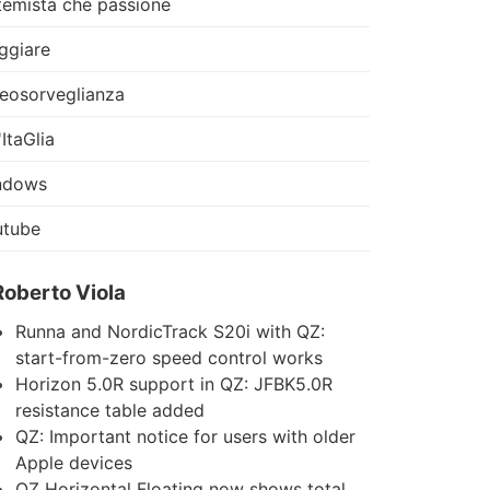
temista che passione
ggiare
eosorveglianza
'ItaGlia
ndows
utube
Roberto Viola
Runna and NordicTrack S20i with QZ:
start-from-zero speed control works
Horizon 5.0R support in QZ: JFBK5.0R
resistance table added
QZ: Important notice for users with older
Apple devices
QZ Horizontal Floating now shows total