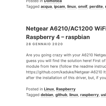
Posted in
Domotica
Tagged
acqua
,
ipcam
,
linux
,
onvif
,
perdite
,
Netgear A6210/AC1200 WiFi
Raspberry 4 – raspbian
28 GENNAIO 2020
Are you going crazy with your A6210 Netgea
guess you will find the solution here! First of
module from here (follow the readme instruc
https://github.com/kaduke/Netgear-A6210 It 
after the installation of this driver, but, if y
Posted in
Linux
,
Raspberry
Tagged
debian
,
github
,
linux
,
raspberry
,
us