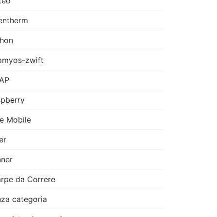
teo
entherm
thon
omyos-zwift
AP
pberry
e Mobile
er
ner
rpe da Correre
za categoria