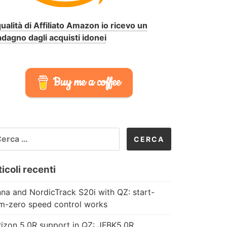
qualità di Affiliato Amazon io ricevo un
dagno dagli acquisti idonei
Buy me a coffee
CERCA
R:
icoli recenti
na and NordicTrack S20i with QZ: start-
m-zero speed control works
izon 5.0R support in QZ: JFBK5.0R