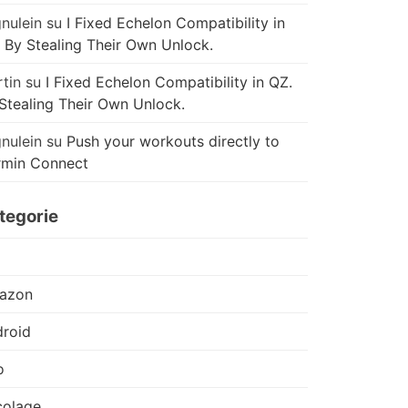
nulein
su
I Fixed Echelon Compatibility in
 By Stealing Their Own Unlock.
tin
su
I Fixed Echelon Compatibility in QZ.
Stealing Their Own Unlock.
nulein
su
Push your workouts directly to
rmin Connect
tegorie
azon
roid
o
colage