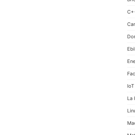
C+
Can
Do
Ebi
Ene
Fa
IoT
La 
Lin
Ma