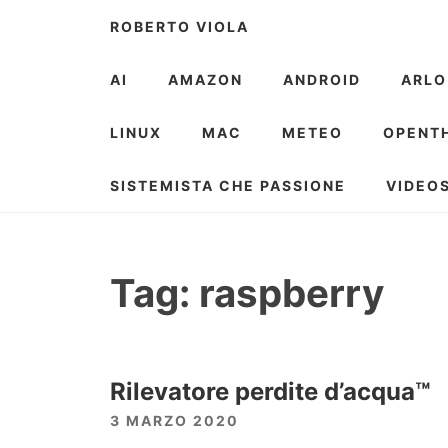
Skip
ROBERTO VIOLA
to
content
AI
AMAZON
ANDROID
ARLO
LINUX
MAC
METEO
OPENT
SISTEMISTA CHE PASSIONE
VIDEO
Tag:
raspberry
Rilevatore perdite d’acqua™
3 MARZO 2020