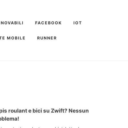
NNOVABILI
FACEBOOK
IOT
TE MOBILE
RUNNER
pis roulant e bici su Zwift? Nessun
oblema!