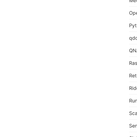
Me
Op
Py
qd
QN
Ras
Ret
Rid
Run
Sca
Sen