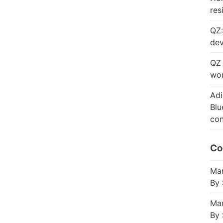
res
QZ:
dev
QZ 
wor
Adi
Blu
con
Co
Mar
By 
Mar
By 