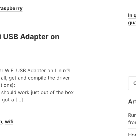
raspberry
In 
gua
 USB Adapter on
r WiFi USB Adapter on Linux?I
 all, get and compile the driver
RI
tions):
PE
should work just out of the box
ou got a […]
Art
Run
b
,
wifi
fro
Hor