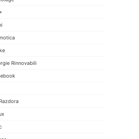
+
i
motica
ke
rgie Rinnovabili
cebook
Razdora
ux
c