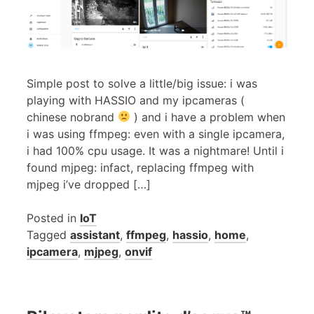
Simple post to solve a little/big issue: i was
playing with HASSIO and my ipcameras (
chinese nobrand
) and i have a problem when
i was using ffmpeg: even with a single ipcamera,
i had 100% cpu usage. It was a nightmare! Until i
found mjpeg: infact, replacing ffmpeg with
mjpeg i’ve dropped […]
Posted in
IoT
Tagged
assistant
,
ffmpeg
,
hassio
,
home
,
ipcamera
,
mjpeg
,
onvif