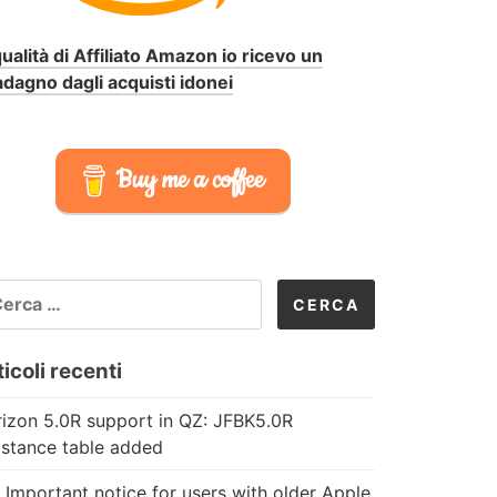
qualità di Affiliato Amazon io ricevo un
dagno dagli acquisti idonei
Buy me a coffee
CERCA
R:
icoli recenti
izon 5.0R support in QZ: JFBK5.0R
istance table added
 Important notice for users with older Apple