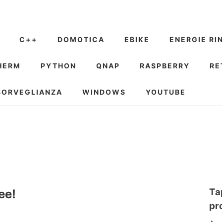
C++
DOMOTICA
EBIKE
ENERGIE RI
HERM
PYTHON
QNAP
RASPBERRY
RE
SORVEGLIANZA
WINDOWS
YOUTUBE
Ta
ee!
pr