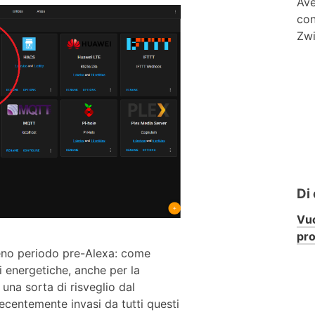
Ave
con
Zwi
Di
Vuo
pr
pieno periodo pre-Alexa: come
si energetiche, anche per la
una sorta di risveglio dal
centemente invasi da tutti questi