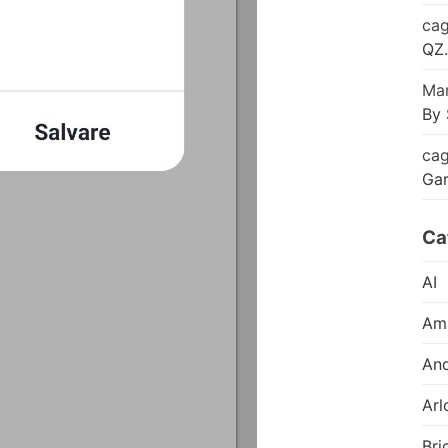
cag
QZ.
Mar
By 
cag
Ga
Ca
AI
Am
And
Arl
Bri