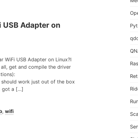
Me
Op
 USB Adapter on
Py
qd
QN
r WiFi USB Adapter on Linux?I
Ras
 all, get and compile the driver
tions):
Ret
should work just out of the box
Rid
ou got a […]
Run
b
,
wifi
Sca
Sen