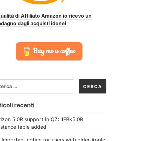
qualità di Affiliato Amazon io ricevo un
dagno dagli acquisti idonei
Buy me a coffee
CERCA
R:
icoli recenti
izon 5.0R support in QZ: JFBK5.0R
istance table added
 Important notice for users with older Apple