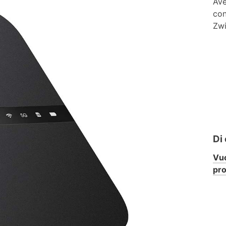
Ave
con
Zwi
Di
Vuo
pr