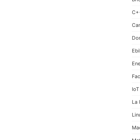
C+
Can
Do
Ebi
Ene
Fa
IoT
La 
Lin
Ma