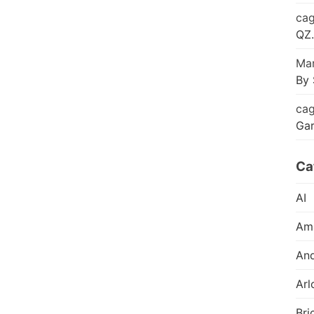
cag
QZ.
Mar
By 
cag
Ga
Ca
AI
Am
And
Arl
Bri