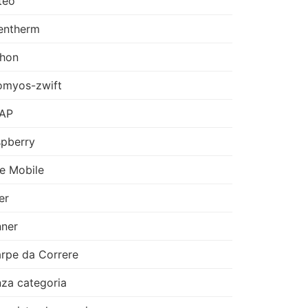
teo
entherm
thon
omyos-zwift
AP
pberry
e Mobile
er
ner
rpe da Correre
za categoria