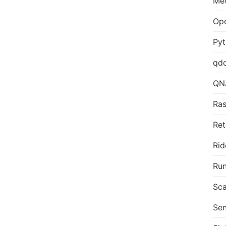
Me
Op
Py
qd
QN
Ras
Ret
Rid
Run
Sca
Sen