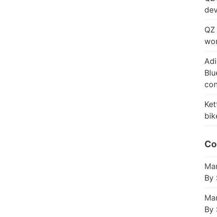
dev
QZ 
wor
Adi
Blu
con
Ket
bik
Co
Mar
By 
Mar
By 