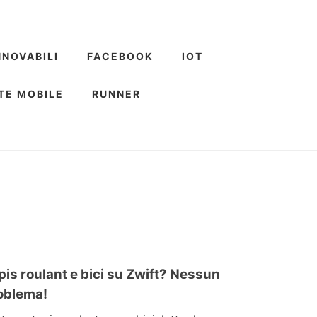
NNOVABILI
FACEBOOK
IOT
TE MOBILE
RUNNER
pis roulant e bici su Zwift? Nessun
oblema!