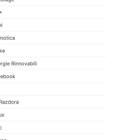
+
i
motica
ke
rgie Rinnovabili
cebook
Razdora
ux
c