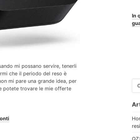
In 
gua
ando mi possano servire, tenerli
mi che il periodo del reso è
non mi pare una grande idea, per
RI
 potete trovare le mie offerte
PE
Art
Hor
onti
res
QZ: