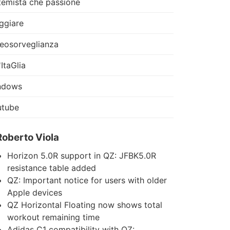
temista che passione
ggiare
eosorveglianza
'ItaGlia
ndows
utube
Roberto Viola
Horizon 5.0R support in QZ: JFBK5.0R
resistance table added
QZ: Important notice for users with older
Apple devices
QZ Horizontal Floating now shows total
workout remaining time
Adidas C1 compatibility with QZ: