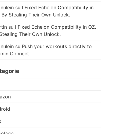
nulein
su
I Fixed Echelon Compatibility in
 By Stealing Their Own Unlock.
tin
su
I Fixed Echelon Compatibility in QZ.
Stealing Their Own Unlock.
nulein
su
Push your workouts directly to
rmin Connect
tegorie
azon
roid
o
colage