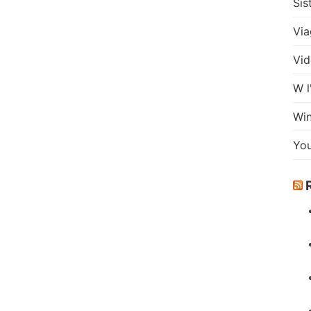
Sis
Via
Vid
W l
Wi
Yo