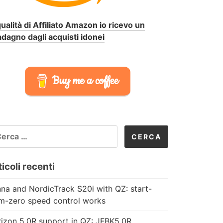
qualità di Affiliato Amazon io ricevo un
dagno dagli acquisti idonei
Buy me a coffee
CERCA
R:
icoli recenti
na and NordicTrack S20i with QZ: start-
m-zero speed control works
izon 5.0R support in QZ: JFBK5.0R