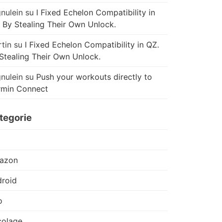
nulein
su
I Fixed Echelon Compatibility in
 By Stealing Their Own Unlock.
tin
su
I Fixed Echelon Compatibility in QZ.
Stealing Their Own Unlock.
nulein
su
Push your workouts directly to
rmin Connect
tegorie
azon
roid
o
colage