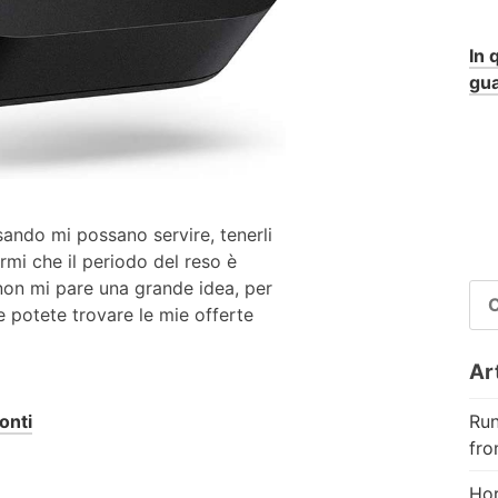
In 
gua
ando mi possano servire, tenerli
mi che il periodo del reso è
non mi pare una grande idea, per
RI
 potete trovare le mie offerte
PE
Art
Run
onti
fro
Hor