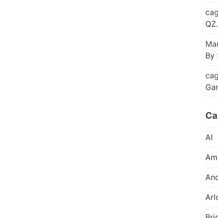
cag
QZ.
Mar
By 
cag
Ga
Ca
AI
Am
And
Arl
Bri