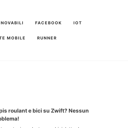
NNOVABILI
FACEBOOK
IOT
TE MOBILE
RUNNER
pis roulant e bici su Zwift? Nessun
oblema!