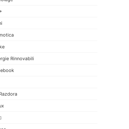
+
i
motica
ke
rgie Rinnovabili
cebook
Razdora
ux
c