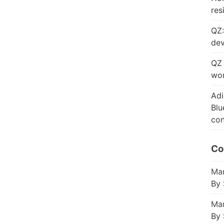
res
QZ:
dev
QZ 
wor
Adi
Blu
con
Co
Mar
By 
Mar
By 