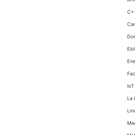
C+
Can
Do
Ebi
Ene
Fa
IoT
La 
Lin
Ma