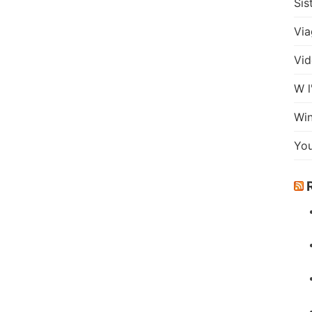
Sis
Via
Vid
W l
Wi
Yo