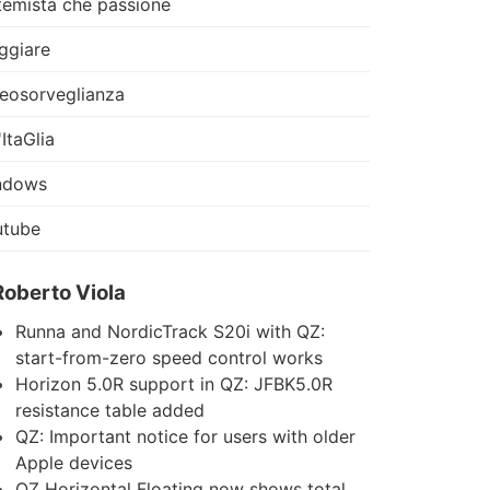
temista che passione
ggiare
eosorveglianza
'ItaGlia
ndows
utube
Roberto Viola
Runna and NordicTrack S20i with QZ:
start-from-zero speed control works
Horizon 5.0R support in QZ: JFBK5.0R
resistance table added
QZ: Important notice for users with older
Apple devices
QZ Horizontal Floating now shows total