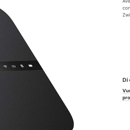
Ave
con
Zwi
Di
Vuo
pr