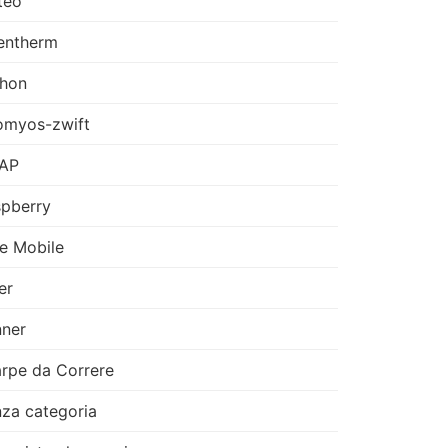
teo
entherm
thon
omyos-zwift
AP
pberry
e Mobile
er
ner
rpe da Correre
za categoria