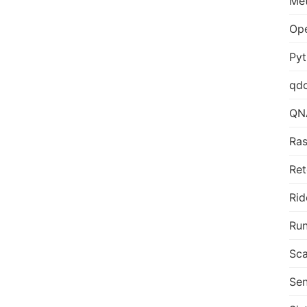
Me
Op
Py
qd
QN
Ras
Ret
Rid
Run
Sca
Sen