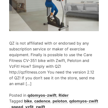
QZ is not affiliated with or endorsed by any
subscription service or maker of exercise
equipment. Finally is possible to use the Care
Fitness CV-351 bike with Zwift, Peloton and
VzFit! How? Simply with QZ!
http://qzfitness.com You need the version 2.12
of QZ! If you don’t see it on the store, send me
an email […]
Posted in
qdomyos-zwift
,
Rider
Tagged
bike
,
cadence
,
peloton
,
qdomyos-zwift
,
speed
,
vzfit
,
zwift