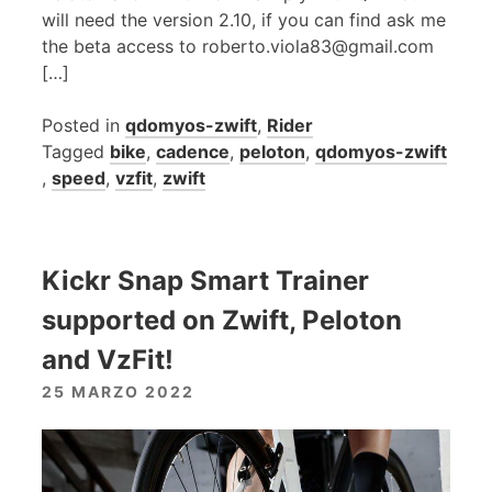
will need the version 2.10, if you can find ask me
the beta access to roberto.viola83@gmail.com
[…]
Posted in
qdomyos-zwift
,
Rider
Tagged
bike
,
cadence
,
peloton
,
qdomyos-zwift
,
speed
,
vzfit
,
zwift
Kickr Snap Smart Trainer
supported on Zwift, Peloton
and VzFit!
25 MARZO 2022