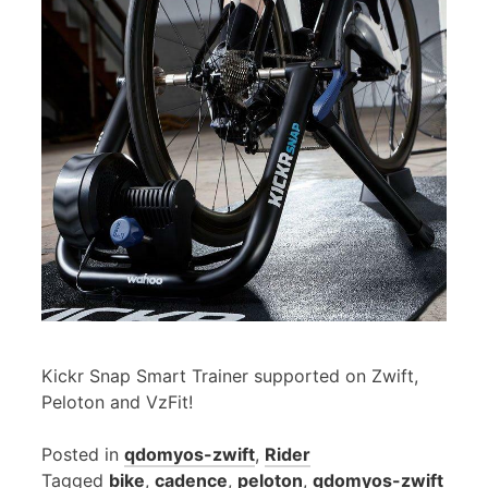
Kickr Snap Smart Trainer supported on Zwift,
Peloton and VzFit!
Posted in
qdomyos-zwift
,
Rider
Tagged
bike
,
cadence
,
peloton
,
qdomyos-zwift