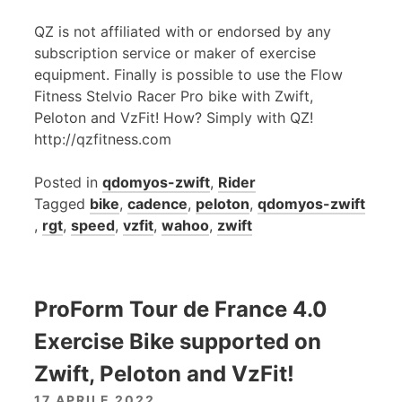
QZ is not affiliated with or endorsed by any
subscription service or maker of exercise
equipment. Finally is possible to use the Flow
Fitness Stelvio Racer Pro bike with Zwift,
Peloton and VzFit! How? Simply with QZ!
http://qzfitness.com
Posted in
qdomyos-zwift
,
Rider
Tagged
bike
,
cadence
,
peloton
,
qdomyos-zwift
,
rgt
,
speed
,
vzfit
,
wahoo
,
zwift
ProForm Tour de France 4.0
Exercise Bike supported on
Zwift, Peloton and VzFit!
17 APRILE 2022