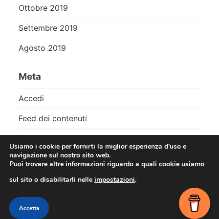
Ottobre 2019
Settembre 2019
Agosto 2019
Meta
Accedi
Feed dei contenuti
Feed dei commenti
Usiamo i cookie per fornirti la miglior esperienza d'uso e
navigazione sul nostro sito web.
WordPress.org
Puoi trovare altre informazioni riguardo a quali cookie usiamo
sul sito o disabilitarli nelle
impostazioni
.
Contact me
Accetta
© 2026
Roberto Viola
•
Slightly Theme