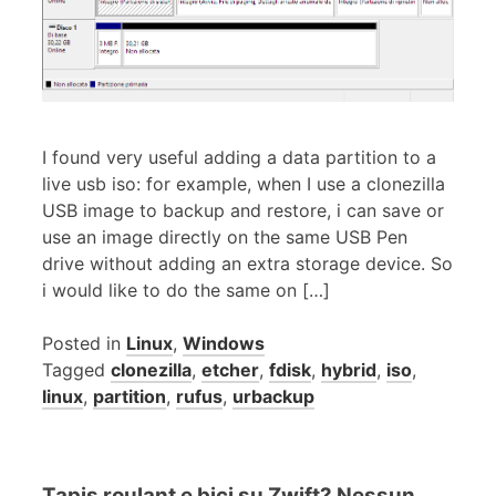
I found very useful adding a data partition to a
live usb iso: for example, when I use a clonezilla
USB image to backup and restore, i can save or
use an image directly on the same USB Pen
drive without adding an extra storage device. So
i would like to do the same on […]
Posted in
Linux
,
Windows
Tagged
clonezilla
,
etcher
,
fdisk
,
hybrid
,
iso
,
linux
,
partition
,
rufus
,
urbackup
Tapis roulant e bici su Zwift? Nessun