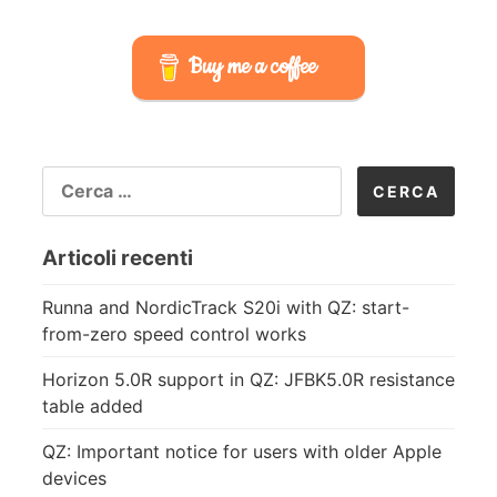
Buy me a coffee
RICERCA
PER:
Articoli recenti
Runna and NordicTrack S20i with QZ: start-
from-zero speed control works
Horizon 5.0R support in QZ: JFBK5.0R resistance
table added
QZ: Important notice for users with older Apple
devices