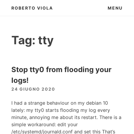
Skip
ROBERTO VIOLA
MENU
to
content
Tag:
tty
Stop tty0 from flooding your
logs!
24 GIUGNO 2020
I had a strange behaviour on my debian 10
lately: my tty0 starts flooding my log every
minute, annoying me about its restart. There is a
simple workaround: edit your
/etc/systemd/journald.conf and set this That’s