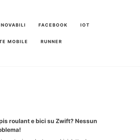
NNOVABILI
FACEBOOK
IOT
TE MOBILE
RUNNER
pis roulant e bici su Zwift? Nessun
oblema!