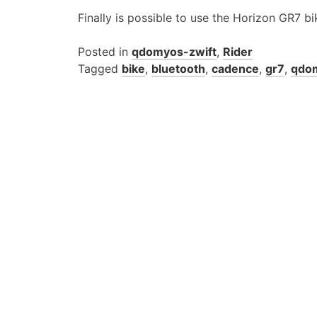
Finally is possible to use the Horizon GR7 bi
Posted in
qdomyos-zwift
,
Rider
Tagged
bike
,
bluetooth
,
cadence
,
gr7
,
qdom