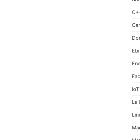
C+
Can
Do
Ebi
Ene
Fa
IoT
La 
Lin
Ma