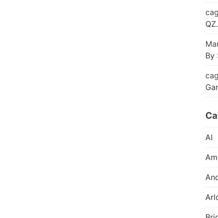
cag
QZ.
Mar
By 
cag
Ga
Ca
AI
Am
And
Arl
Bri