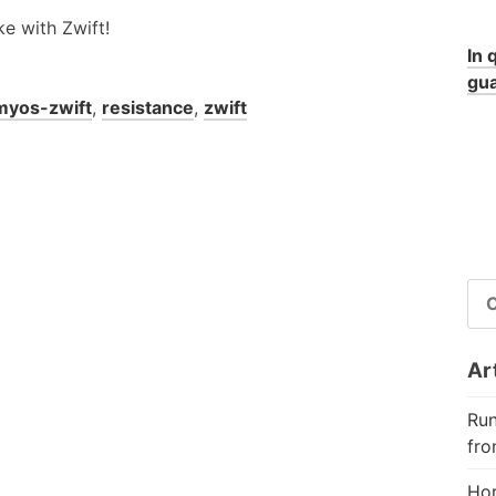
ke with Zwift!
In 
gua
yos-zwift
,
resistance
,
zwift
RI
PE
Art
Run
fro
Hor