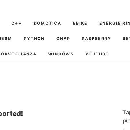
C++
DOMOTICA
EBIKE
ENERGIE RI
HERM
PYTHON
QNAP
RASPBERRY
RE
SORVEGLIANZA
WINDOWS
YOUTUBE
Ta
ported!
pr