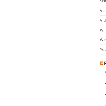
Sis
Via
Vid
W l
Wi
Yo