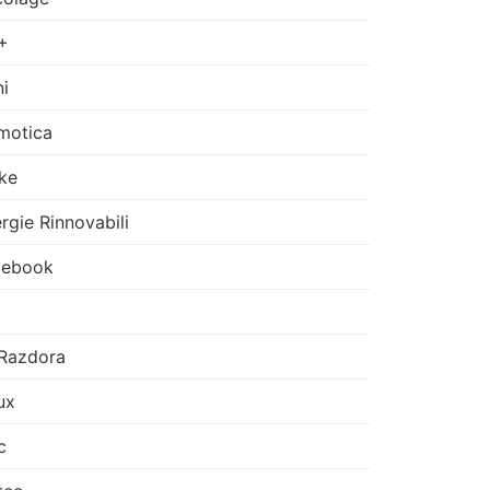
+
i
motica
ke
rgie Rinnovabili
cebook
Razdora
ux
c