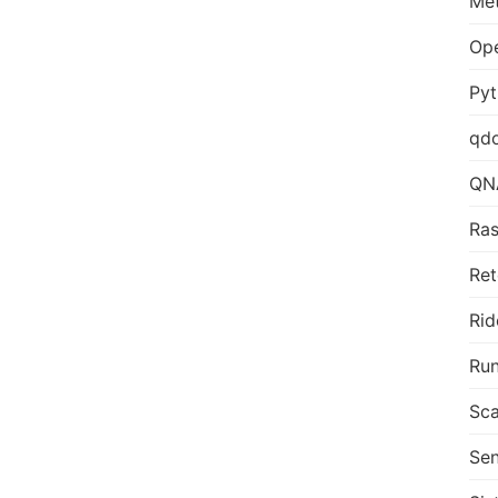
Me
Op
Py
qd
QN
Ras
Ret
Rid
Run
Sca
Sen