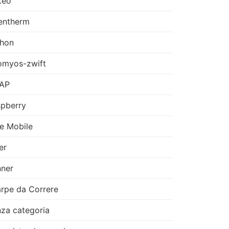
teo
entherm
thon
omyos-zwift
AP
pberry
e Mobile
er
ner
rpe da Correre
za categoria