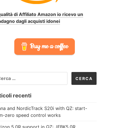
qualità di Affiliato Amazon io ricevo un
dagno dagli acquisti idonei
Buy me a coffee
CERCA
R:
icoli recenti
na and NordicTrack S20i with QZ: start-
m-zero speed control works
izon 5.0R support in QZ: JFBK5.0R