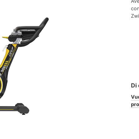
Ave
con
Zwi
Di
Vuo
pr