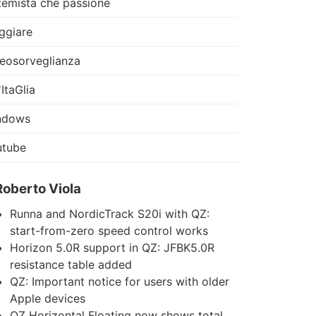
temista che passione
ggiare
eosorveglianza
'ItaGlia
ndows
utube
Roberto Viola
Runna and NordicTrack S20i with QZ:
start-from-zero speed control works
Horizon 5.0R support in QZ: JFBK5.0R
resistance table added
QZ: Important notice for users with older
Apple devices
QZ Horizontal Floating now shows total