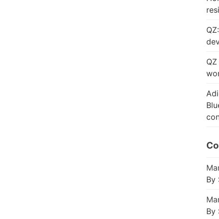
res
QZ:
dev
QZ 
wor
Adi
Blu
con
Co
Mar
By 
Mar
By 