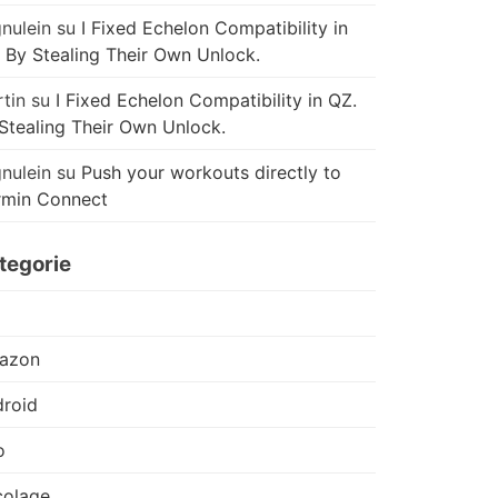
nulein
su
I Fixed Echelon Compatibility in
 By Stealing Their Own Unlock.
tin
su
I Fixed Echelon Compatibility in QZ.
Stealing Their Own Unlock.
nulein
su
Push your workouts directly to
rmin Connect
tegorie
azon
roid
o
colage