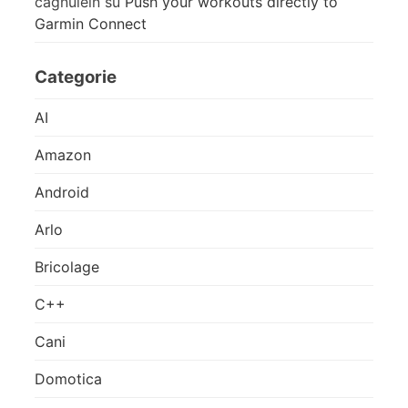
cagnulein
su
Push your workouts directly to
Garmin Connect
Categorie
AI
Amazon
Android
Arlo
Bricolage
C++
Cani
Domotica