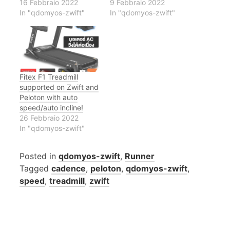
16 Febbraio 2022
9 Febbraio 2022
In "qdomyos-zwift"
In "qdomyos-zwift"
Fitex F1 Treadmill
supported on Zwift and
Peloton with auto
speed/auto incline!
26 Febbraio 2022
In "qdomyos-zwift"
Posted in
qdomyos-zwift
,
Runner
Tagged
cadence
,
peloton
,
qdomyos-zwift
,
speed
,
treadmill
,
zwift