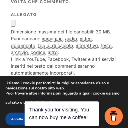
VOLTA CHE COMMENTO.
ALLEGATO
Dimensione massima dei file caricabili: 30 MB.
Puoi caricare:
immagine
,
audio
,
video
,
documento
,
foglio di calcolo
,
interattivo
,
testo
,
archivio
,
codice
,
altro
.
I link a YouTube, Facebook, Twitter e altri servizi
inseriti nel testo dei commenti saranno
automaticamente incorporati.
Usiamo i cookie per fornirti la miglior esperienza d'uso e
navigazione sul nostro sito web.
Puoi trovare altre informazioni riguardo a quali cookie usiamo
sul sito o disabilitarli nelle
impostazioni
.
Contact me
Thank you for visiting. You
Accetta
can now buy me a coffee!
© 2026
Roberto Viola
•
Slightly Theme
OPEN