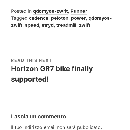
Posted in
qdomyos-zwift
,
Runner
Tagged
cadence
,
peloton
,
power
,
qdomyos-
zwift
,
speed
,
stryd
,
treadmill
,
zwift
READ THIS NEXT
Horizon GR7 bike finally
supported!
Lascia un commento
Il tuo indirizzo email non sarà pubblicato.
I