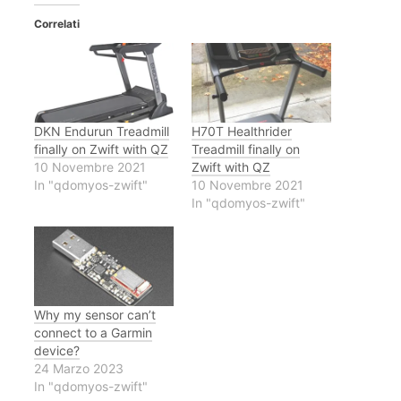
Correlati
DKN Endurun Treadmill
H70T Healthrider
finally on Zwift with QZ
Treadmill finally on
10 Novembre 2021
Zwift with QZ
In "qdomyos-zwift"
10 Novembre 2021
In "qdomyos-zwift"
Why my sensor can’t
connect to a Garmin
device?
24 Marzo 2023
In "qdomyos-zwift"