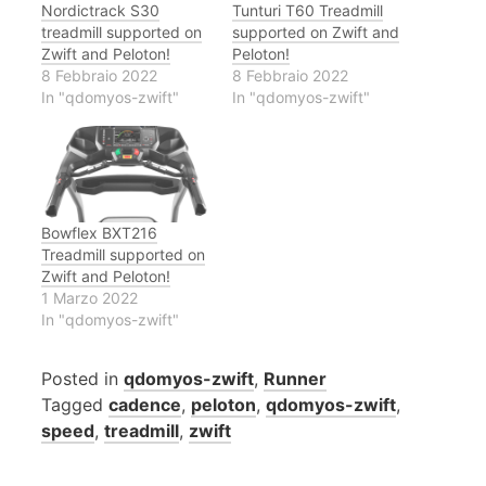
Nordictrack S30
Tunturi T60 Treadmill
treadmill supported on
supported on Zwift and
Zwift and Peloton!
Peloton!
8 Febbraio 2022
8 Febbraio 2022
In "qdomyos-zwift"
In "qdomyos-zwift"
Bowflex BXT216
Treadmill supported on
Zwift and Peloton!
1 Marzo 2022
In "qdomyos-zwift"
Posted in
qdomyos-zwift
,
Runner
Tagged
cadence
,
peloton
,
qdomyos-zwift
,
speed
,
treadmill
,
zwift