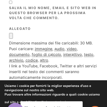
SALVA IL MIO NOME, EMAIL E SITO WEB IN
QUESTO BROWSER PER LA PROSSIMA
VOLTA CHE COMMENTO.
ALLEGATO
Dimensione massima dei file caricabili: 30 MB.
Puoi caricare:
immagine
,
audio
,
video
,
documento
,
foglio di calcolo
,
interattivo
,
testo
,
archivio
,
codice
,
altro
.
I link a YouTube, Facebook, Twitter e altri servizi
inseriti nel testo dei commenti saranno
automaticamente incorporati.
Usiamo i cookie per fornirti la miglior esperienza d'uso e
navigazione sul nostro sito web.
Puoi trovare altre informazioni riguardo a quali cookie usiamo
sul sito o disabilitarli nelle
impostazioni
.