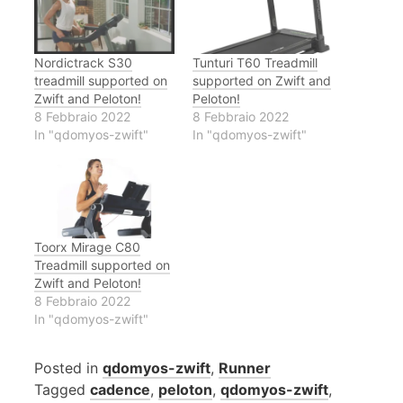
Nordictrack S30
Tunturi T60 Treadmill
treadmill supported on
supported on Zwift and
Zwift and Peloton!
Peloton!
8 Febbraio 2022
8 Febbraio 2022
In "qdomyos-zwift"
In "qdomyos-zwift"
Toorx Mirage C80
Treadmill supported on
Zwift and Peloton!
8 Febbraio 2022
In "qdomyos-zwift"
Posted in
qdomyos-zwift
,
Runner
Tagged
cadence
,
peloton
,
qdomyos-zwift
,