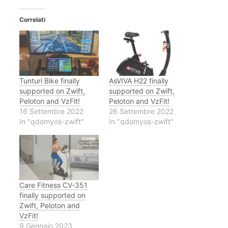
Correlati
Tunturi Bike finally
AsVIVA H22 finally
supported on Zwift,
supported on Zwift,
Peloton and VzFit!
Peloton and VzFit!
16 Settembre 2022
26 Settembre 2022
In "qdomyos-zwift"
In "qdomyos-zwift"
Care Fitness CV-351
finally supported on
Zwift, Peloton and
VzFit!
9 Gennaio 2023