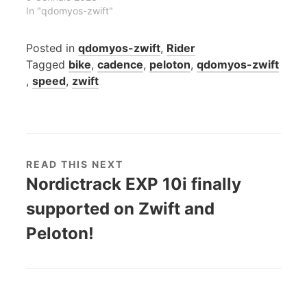
In "qdomyos-zwift"
Posted in
qdomyos-zwift
,
Rider
Tagged
bike
,
cadence
,
peloton
,
qdomyos-zwift
,
speed
,
zwift
READ THIS NEXT
Nordictrack EXP 10i finally
supported on Zwift and
Peloton!